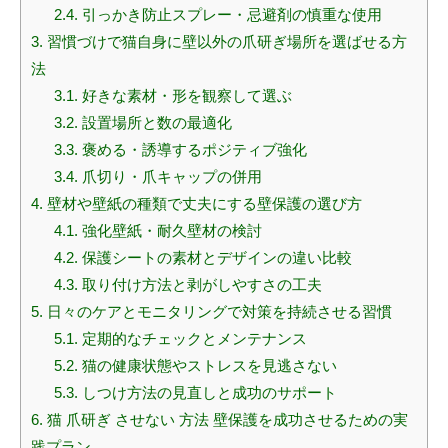
2.4.
引っかき防止スプレー・忌避剤の慎重な使用
3.
習慣づけで猫自身に壁以外の爪研ぎ場所を選ばせる方
法
3.1.
好きな素材・形を観察して選ぶ
3.2.
設置場所と数の最適化
3.3.
褒める・誘導するポジティブ強化
3.4.
爪切り・爪キャップの併用
4.
壁材や壁紙の種類で丈夫にする壁保護の選び方
4.1.
強化壁紙・耐久壁材の検討
4.2.
保護シートの素材とデザインの違い比較
4.3.
取り付け方法と剥がしやすさの工夫
5.
日々のケアとモニタリングで対策を持続させる習慣
5.1.
定期的なチェックとメンテナンス
5.2.
猫の健康状態やストレスを見逃さない
5.3.
しつけ方法の見直しと成功のサポート
6.
猫 爪研ぎ させない 方法 壁保護を成功させるための実
践プラン