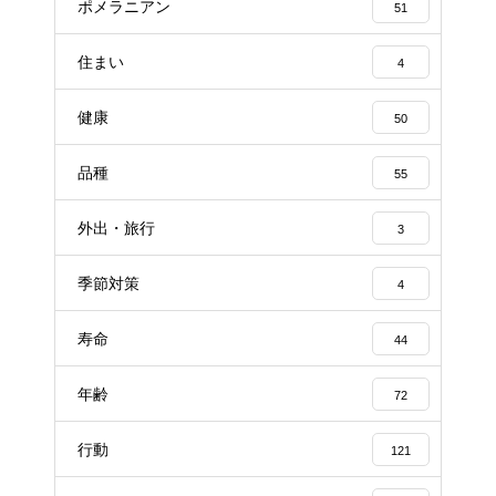
ポメラニアン
51
住まい
4
健康
50
品種
55
外出・旅行
3
季節対策
4
寿命
44
年齢
72
行動
121