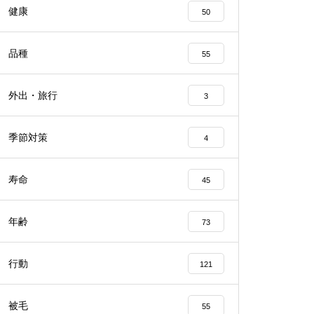
健康
50
品種
55
外出・旅行
3
季節対策
4
寿命
45
年齢
73
行動
121
被毛
55