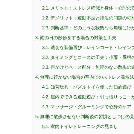
2.1.
メリット：ストレス軽減と身体・心理の
2.2.
デメリット：運動不足と排泄の問題の可
2.3.
判断基準：どのような状態なら無理に行
3.
雨の日の散歩をする場合の対策と工夫
3.1.
適切な装備選び：レインコート・レイン
3.2.
タイミングとコースの工夫：小雨・屋根
3.3.
声かけとペース配分：無理のない散歩の
4.
無理に行かない場合の室内でのストレス発散
4.1.
知育玩具・パズルトイを使った知的遊び
4.2.
屋内でできる運動遊び：引っ張りっこ・
4.3.
マッサージ・グルーミングで心身のケア
5.
無理に散歩させない判断後の習慣としつけの
5.1.
室内トイレトレーニングの見直し