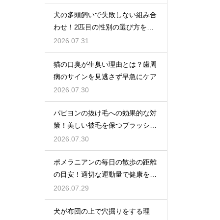
犬の多頭飼いで失敗しない組み合
わせ！2匹目の性別の選び方を解
説
2026.07.31
猫の口臭が生臭い理由とは？歯周
病のサインを見逃さず早急にケア
2026.07.30
パピヨンの抜け毛への効果的な対
策！美しい被毛を保つブラッシン
グ
2026.07.30
ポメラニアンの毎日の散歩の距離
の目安！適切な運動量で健康を維
持
2026.07.29
犬が布団の上で穴掘りをする理