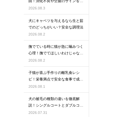
由！消化不良や空腹のサインを解
説
2026.08.3
犬にキャベツを与えるなら生と茹
でのどっちがいい？安全な調理法
2026.08.2
撫でている時に猫が急に噛みつく
心理！撫でてほしいわけじゃな
い？
2026.08.2
子猫が喜ぶ手作りの離乳食レシ
ピ！栄養満点で安全な食事で成長
を応援
2026.08.1
犬の被毛の種類の違いを徹底解
説！シングルコートとダブルコー
トの謎
2026.07.31