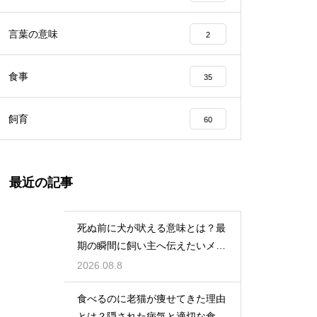
言葉の意味
2
食事
35
飼育
60
最近の記事
死ぬ前に犬が吠える意味とは？最
期の瞬間に飼い主へ伝えたいメッ
セージ
2026.08.8
食べるのに老猫が痩せてきた理由
とは？隠された病気と適切な食事