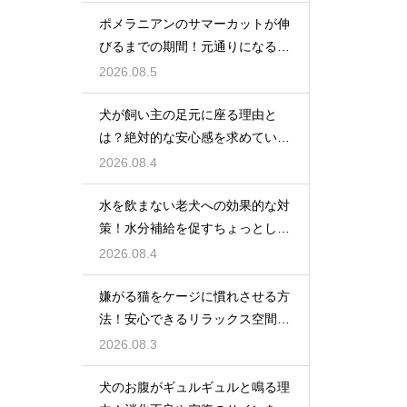
ポメラニアンのサマーカットが伸
びるまでの期間！元通りになるの
か
2026.08.5
犬が飼い主の足元に座る理由と
は？絶対的な安心感を求めている
心理
2026.08.4
水を飲まない老犬への効果的な対
策！水分補給を促すちょっとした
工夫
2026.08.4
嫌がる猫をケージに慣れさせる方
法！安心できるリラックス空間の
作り方
2026.08.3
犬のお腹がギュルギュルと鳴る理