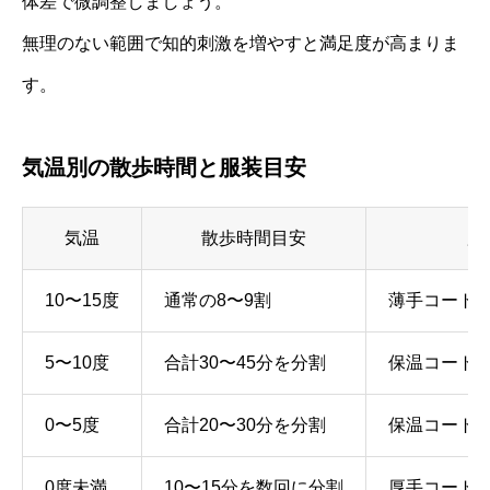
体差で微調整しましょう。
無理のない範囲で知的刺激を増やすと満足度が高まりま
す。
気温別の散歩時間と服装目安
気温
散歩時間目安
服
10〜15度
通常の8〜9割
薄手コート
5〜10度
合計30〜45分を分割
保温コート
0〜5度
合計20〜30分を分割
保温コート
0度未満
10〜15分を数回に分割
厚手コート