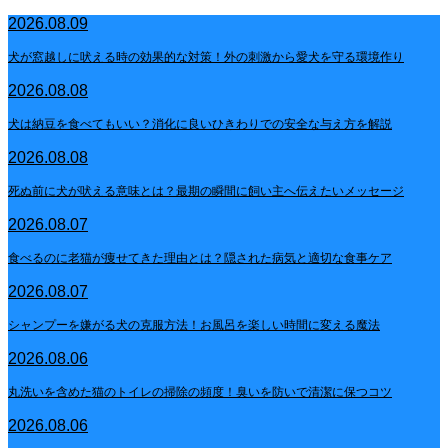
2026.08.09
犬が窓越しに吠える時の効果的な対策！外の刺激から愛犬を守る環境作り
2026.08.08
犬は納豆を食べてもいい？消化に良いひきわりでの安全な与え方を解説
2026.08.08
死ぬ前に犬が吠える意味とは？最期の瞬間に飼い主へ伝えたいメッセージ
2026.08.07
食べるのに老猫が痩せてきた理由とは？隠された病気と適切な食事ケア
2026.08.07
シャンプーを嫌がる犬の克服方法！お風呂を楽しい時間に変える魔法
2026.08.06
丸洗いを含めた猫のトイレの掃除の頻度！臭いを防いで清潔に保つコツ
2026.08.06