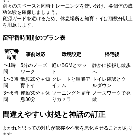
別々のスペースと同時トレーニングを使い分け、各個体の成
功体験を確保しましょう。
資源ガードを避けるため、休息場所と知育トイは頭数分以上
を用意します。
留守番時間別のプラン表
留守番
事前対応
環境設定
帰宅後
時間
〜1時
5分のノーズ
軽いBGMとマッ
静かに挨拶し散歩
間
ワーク
ト
へ
1〜3時
散歩20分＋知
クレートと咀嚼ア
トイレ確認とクー
間
育トイ
イテム
ルダウン
3〜6時
運動30分＋休
ゾーニングと見守
ノーズワークで発
間
息30分
りカメラ
散
間違えやすい対処と神話の訂正
よかれと思っての対応が依存や不安を悪化させることがあり
ます。