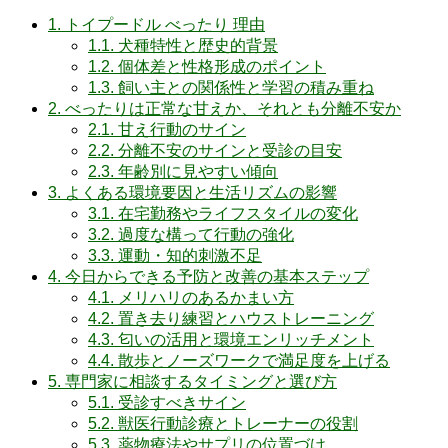
1.
トイプードル べったり 理由
1.1.
犬種特性と歴史的背景
1.2.
個体差と性格形成のポイント
1.3.
飼い主との関係性と学習の積み重ね
2.
べったりは正常な甘えか、それとも分離不安か
2.1.
甘え行動のサイン
2.2.
分離不安のサインと受診の目安
2.3.
年齢別に見やすい傾向
3.
よくある環境要因と生活リズムの影響
3.1.
在宅勤務やライフスタイルの変化
3.2.
過度な構って行動の強化
3.3.
運動・知的刺激不足
4.
今日からできる予防と改善の基本ステップ
4.1.
メリハリのあるかまい方
4.2.
置き去り練習とハウストレーニング
4.3.
匂いの活用と環境エンリッチメント
4.4.
散歩とノーズワークで満足度を上げる
5.
専門家に相談するタイミングと選び方
5.1.
受診すべきサイン
5.2.
獣医行動診療とトレーナーの役割
5.3.
薬物療法やサプリの位置づけ