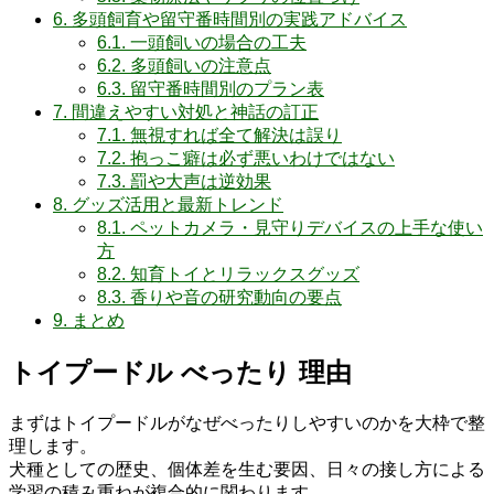
6.
多頭飼育や留守番時間別の実践アドバイス
6.1.
一頭飼いの場合の工夫
6.2.
多頭飼いの注意点
6.3.
留守番時間別のプラン表
7.
間違えやすい対処と神話の訂正
7.1.
無視すれば全て解決は誤り
7.2.
抱っこ癖は必ず悪いわけではない
7.3.
罰や大声は逆効果
8.
グッズ活用と最新トレンド
8.1.
ペットカメラ・見守りデバイスの上手な使い
方
8.2.
知育トイとリラックスグッズ
8.3.
香りや音の研究動向の要点
9.
まとめ
トイプードル べったり 理由
まずはトイプードルがなぜべったりしやすいのかを大枠で整
理します。
犬種としての歴史、個体差を生む要因、日々の接し方による
学習の積み重ねが複合的に関わります。