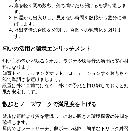
扉を軽く閉め数秒、落ち着いたら開けるを繰り返しま
す。
部屋から出入りし、見えない時間を数秒から数分に伸
ばします。
外出準備の合図を分割し、合図への鈍感化を図りま
す。
匂いの活用と環境エンリッチメント
飼い主の匂いが残るタオル、ラジオや環境音の活用は安心材
料になります。
知育トイ、リッキングマット、ローテーションするおもちゃ
箱で単調さを避けましょう。
設置は外出直前ではなく、外出の予兆と切り離しておくと効
果が安定します。
散歩とノーズワークで満足度を上げる
散歩は距離より質を意識し、におい嗅ぎと環境探索の時間を
確保します。
屋内ではフードサーチ、段ボール迷路、簡単なトリック練習