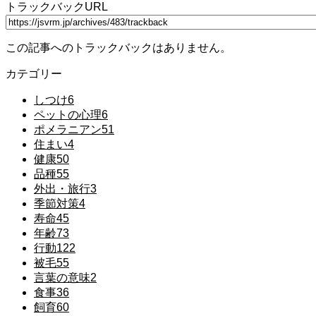
トラックバックURL
この記事へのトラックバックはありません。
カテゴリー
しつけ
6
ペットの心理
6
ポメラニアン
51
住まい
4
健康
50
品種
55
外出・旅行
3
季節対策
4
寿命
45
年齢
73
行動
122
被毛
55
言葉の意味
2
食事
36
飼育
60