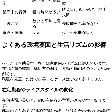
軽い追従や視線
応
動
吠え続ける、破壊、排泄
留守中の行動
寝る時間が多い
失敗
数分で平常に戻
回復時間
長時間落ち着かない
る
食欲・睡眠
安定
低下や分断が続く
よくある環境要因と生活リズムの影響
べったりを助長する多くは家庭内のリズムに潜んでいます。
在宅時間の増加、構い方の偏り、運動と脳刺激の不足が代表
例です。
環境を見直すだけで改善するケースは少なくありません。
在宅勤務やライフスタイルの変化
在宅時間が長いと、飼い主依存の学習が進みやすくなりま
す。
部屋内でもあえて別室時間を作る、視線を合わせない作業時