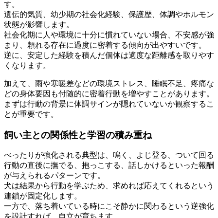
す。
遺伝的気質、幼少期の社会化経験、保護歴、体調やホルモン
状態が影響します。
社会化期に人や環境に十分に慣れていない場合、不安感が強
まり、頼れる存在に過度に密着する傾向が出やすいです。
逆に、安定した経験を積んだ個体は適度な距離感を取りやす
くなります。
加えて、雨や寒暖差などの環境ストレス、睡眠不足、疼痛な
どの身体要因も付随的に密着行動を増やすことがあります。
まずは行動の背景に体調サインが隠れていないか観察するこ
とが重要です。
飼い主との関係性と学習の積み重ね
べったりが強化される典型は、鳴く、よじ登る、ついて回る
行動の直後に撫でる、抱っこする、話しかけるといった報酬
が与えられるパターンです。
犬は結果から行動を学ぶため、求めれば応えてくれるという
連鎖が固定化します。
一方で、落ち着いている時にこそ静かに関わるという逆強化
を設計すれば、自立が育ちます。