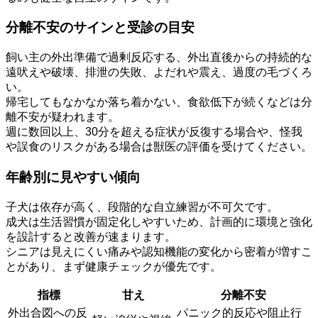
分離不安のサインと受診の目安
飼い主の外出準備で過剰反応する、外出直後からの持続的な
遠吠えや破壊、排泄の失敗、よだれや震え、過度の毛づくろ
い。
帰宅してもなかなか落ち着かない、食欲低下が続くなどは分
離不安が疑われます。
週に数回以上、30分を超える症状が反復する場合や、怪我
や誤食のリスクがある場合は獣医の評価を受けてください。
年齢別に見やすい傾向
子犬は依存が高く、段階的な自立練習が不可欠です。
成犬は生活習慣が固定化しやすいため、計画的に環境と強化
を設計すると改善が速まります。
シニアは見えにくい痛みや認知機能の変化から密着が増すこ
とがあり、まず健康チェックが優先です。
指標
甘え
分離不安
外出合図への反
パニック的反応や阻止行