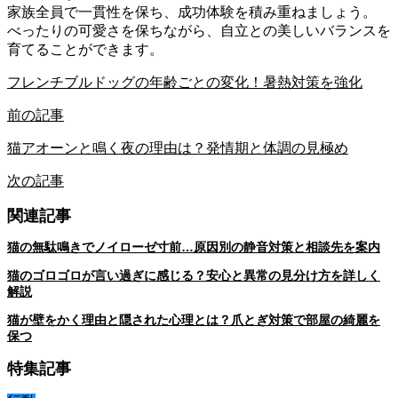
家族全員で一貫性を保ち、成功体験を積み重ねましょう。
べったりの可愛さを保ちながら、自立との美しいバランスを
育てることができます。
フレンチブルドッグの年齢ごとの変化！暑熱対策を強化
前の記事
猫アオーンと鳴く夜の理由は？発情期と体調の見極め
次の記事
関連記事
猫の無駄鳴きでノイローゼ寸前…原因別の静音対策と相談先を案内
猫のゴロゴロが言い過ぎに感じる？安心と異常の見分け方を詳しく
解説
猫が壁をかく理由と隠された心理とは？爪とぎ対策で部屋の綺麗を
保つ
特集記事