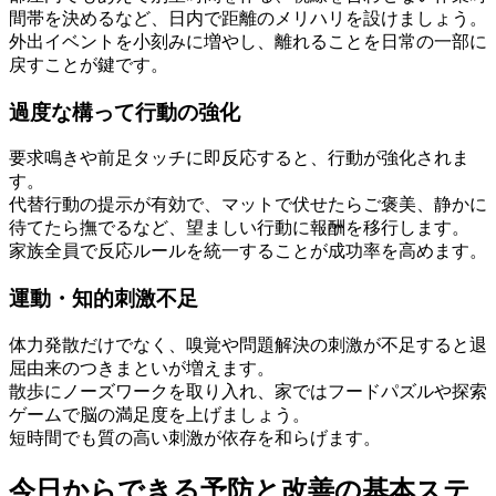
間帯を決めるなど、日内で距離のメリハリを設けましょう。
外出イベントを小刻みに増やし、離れることを日常の一部に
戻すことが鍵です。
過度な構って行動の強化
要求鳴きや前足タッチに即反応すると、行動が強化されま
す。
代替行動の提示が有効で、マットで伏せたらご褒美、静かに
待てたら撫でるなど、望ましい行動に報酬を移行します。
家族全員で反応ルールを統一することが成功率を高めます。
運動・知的刺激不足
体力発散だけでなく、嗅覚や問題解決の刺激が不足すると退
屈由来のつきまといが増えます。
散歩にノーズワークを取り入れ、家ではフードパズルや探索
ゲームで脳の満足度を上げましょう。
短時間でも質の高い刺激が依存を和らげます。
今日からできる予防と改善の基本ステ