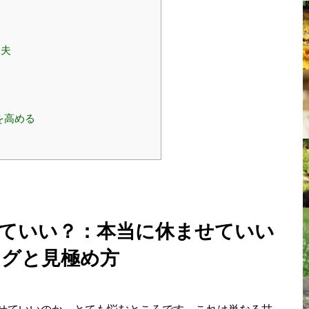
工夫
を高める
なくていい？：本当に休ませていい
ングと見極め方