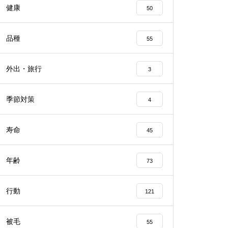
健康
50
品種
55
外出・旅行
3
季節対策
4
寿命
45
年齢
73
行動
121
被毛
55