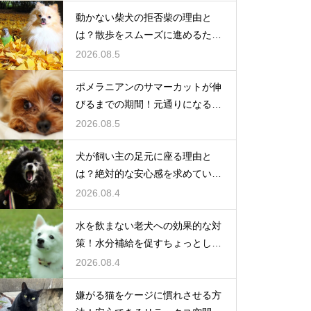
動かない柴犬の拒否柴の理由と
は？散歩をスムーズに進めるため
の対策
2026.08.5
ポメラニアンのサマーカットが伸
びるまでの期間！元通りになるの
か
2026.08.5
犬が飼い主の足元に座る理由と
は？絶対的な安心感を求めている
心理
2026.08.4
水を飲まない老犬への効果的な対
策！水分補給を促すちょっとした
工夫
2026.08.4
嫌がる猫をケージに慣れさせる方