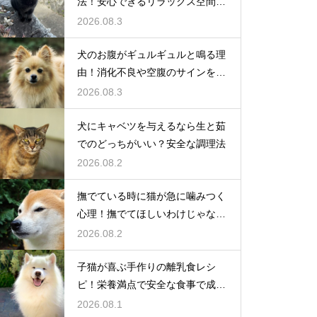
法！安心できるリラックス空間の
作り方
2026.08.3
犬のお腹がギュルギュルと鳴る理
由！消化不良や空腹のサインを解
説
2026.08.3
犬にキャベツを与えるなら生と茹
でのどっちがいい？安全な調理法
2026.08.2
撫でている時に猫が急に噛みつく
心理！撫でてほしいわけじゃな
い？
2026.08.2
子猫が喜ぶ手作りの離乳食レシ
ピ！栄養満点で安全な食事で成長
を応援
2026.08.1