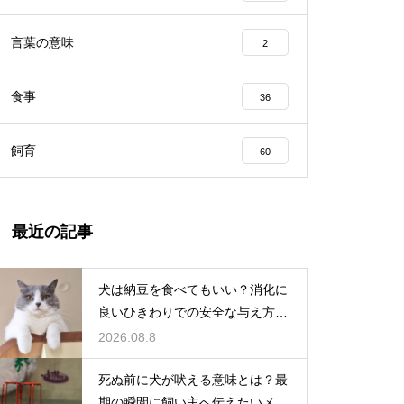
言葉の意味
2
食事
36
飼育
60
最近の記事
犬は納豆を食べてもいい？消化に
良いひきわりでの安全な与え方を
解説
2026.08.8
死ぬ前に犬が吠える意味とは？最
期の瞬間に飼い主へ伝えたいメッ