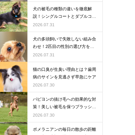
犬の被毛の種類の違いを徹底解
説！シングルコートとダブルコー
トの謎
2026.07.31
犬の多頭飼いで失敗しない組み合
わせ！2匹目の性別の選び方を解
説
2026.07.31
猫の口臭が生臭い理由とは？歯周
病のサインを見逃さず早急にケア
2026.07.30
パピヨンの抜け毛への効果的な対
策！美しい被毛を保つブラッシン
グ
2026.07.30
ポメラニアンの毎日の散歩の距離