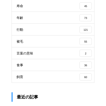
寿命
45
年齢
73
行動
121
被毛
55
言葉の意味
2
食事
36
飼育
60
最近の記事