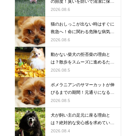
の頻度！臭いを防いで清潔に保つ
コツ
2026.08.6
猫のおしっこが出ない時はすぐに
救急へ！命に関わる危険な病気と
は
2026.08.6
動かない柴犬の拒否柴の理由と
は？散歩をスムーズに進めるため
の対策
2026.08.5
ポメラニアンのサマーカットが伸
びるまでの期間！元通りになるの
か
2026.08.5
犬が飼い主の足元に座る理由と
は？絶対的な安心感を求めている
心理
2026.08.4