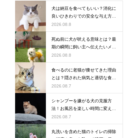
犬は納豆を食べてもいい？消化に
良いひきわりでの安全な与え方を
解説
2026.08.8
死ぬ前に犬が吠える意味とは？最
期の瞬間に飼い主へ伝えたいメッ
セージ
2026.08.8
食べるのに老猫が痩せてきた理由
とは？隠された病気と適切な食事
ケア
2026.08.7
シャンプーを嫌がる犬の克服方
法！お風呂を楽しい時間に変える
魔法
2026.08.7
丸洗いを含めた猫のトイレの掃除