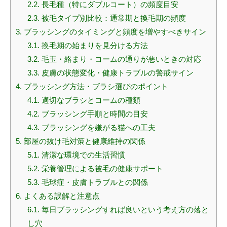
2.2.
長毛種（特にダブルコート）の頻度目安
2.3.
被毛タイプ別比較：通常期と換毛期の頻度
3.
ブラッシングのタイミングと頻度を増やすべきサイン
3.1.
換毛期の始まりを見分ける方法
3.2.
毛玉・絡まり・コームの通りが悪いときの対応
3.3.
皮膚の状態変化・健康トラブルの警戒サイン
4.
ブラッシング方法・ブラシ選びのポイント
4.1.
適切なブラシとコームの種類
4.2.
ブラッシング手順と時間の目安
4.3.
ブラッシングを嫌がる猫への工夫
5.
部屋の抜け毛対策と健康維持の関係
5.1.
清潔な環境での生活習慣
5.2.
栄養管理による被毛の健康サポート
5.3.
毛球症・皮膚トラブルとの関係
6.
よくある誤解と注意点
6.1.
毎日ブラッシングすれば良いという考え方の落と
し穴