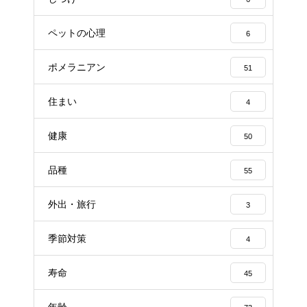
ペットの心理
6
ポメラニアン
51
住まい
4
健康
50
品種
55
外出・旅行
3
季節対策
4
寿命
45
年齢