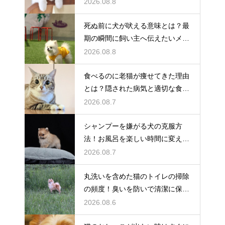
解説
2026.08.8
死ぬ前に犬が吠える意味とは？最
期の瞬間に飼い主へ伝えたいメッ
セージ
2026.08.8
食べるのに老猫が痩せてきた理由
とは？隠された病気と適切な食事
ケア
2026.08.7
シャンプーを嫌がる犬の克服方
法！お風呂を楽しい時間に変える
魔法
2026.08.7
丸洗いを含めた猫のトイレの掃除
の頻度！臭いを防いで清潔に保つ
コツ
2026.08.6