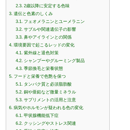
2.3.
2歳以降に安定する色味
3.
遺伝と色素のしくみ
3.1.
フェオメラニンとユーメラニン
3.2.
サブルや関連遺伝子の影響
3.3.
鼻やアイラインとの関係
4.
環境要因で起こるレッドの変化
4.1.
紫外線と退色対策
4.2.
シャンプーやグルーミング製品
4.3.
季節換毛と栄養状態
5.
フードと栄養で色艶を保つ
5.1.
タンパク質と必須脂肪酸
5.2.
銅や亜鉛など微量ミネラル
5.3.
サプリメントの活用と注意
6.
病気やホルモンが疑われる色の変化
6.1.
甲状腺機能低下症
6.2.
クッシングやストレス関連