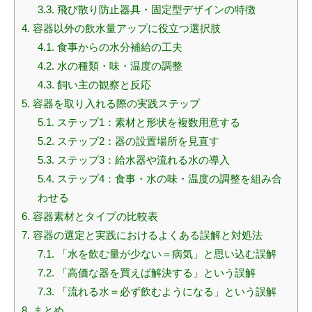
3.3.
飛び散り防止器具・固定型デザインの特徴
4.
容器以外の飲水量アップに役立つ選択肢
4.1.
食事からの水分補給の工夫
4.2.
水の種類・味・温度の調整
4.3.
飼い主の観察と反応
5.
容器を取り入れる際の実践ステップ
5.1.
ステップ1：素材と形状を複数用意する
5.2.
ステップ2：器の設置場所を見直す
5.3.
ステップ3：給水器や流れる水の導入
5.4.
ステップ4：食事・水の味・温度の調整を組み合
わせる
6.
容器素材とタイプの比較表
7.
容器の選定と実践におけるよくある誤解と対処法
7.1.
「水を飲む量が少ない＝病気」と思い込む誤解
7.2.
「高価な器を買えば解決する」という誤解
7.3.
「流れる水＝必ず飲むようになる」という誤解
8.
まとめ