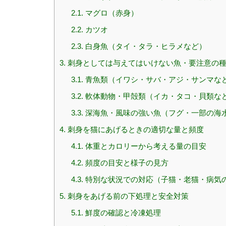
2.1.
マグロ（赤身）
2.2.
カツオ
2.3.
白身魚（タイ・タラ・ヒラメなど）
3.
刺身としては与えてはいけない魚・要注意の
3.1.
青魚類（イワシ・サバ・アジ・サンマな
3.2.
軟体動物・甲殻類（イカ・タコ・貝類な
3.3.
深海魚・風味の強い魚（フグ・一部の海
4.
刺身を猫にあげるときの適切な量と頻度
4.1.
体重とカロリーから考える量の目安
4.2.
頻度の目安と様子の見方
4.3.
特別な状況での対応（子猫・老猫・病気
5.
刺身をあげる前の下処理と安全対策
5.1.
鮮度の確認と冷凍処理