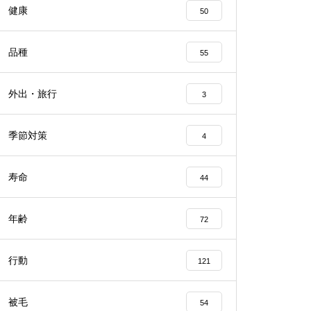
健康
50
品種
55
外出・旅行
3
季節対策
4
寿命
44
年齢
72
行動
121
被毛
54