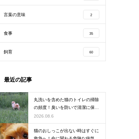
言葉の意味
2
食事
35
飼育
60
最近の記事
丸洗いを含めた猫のトイレの掃除
の頻度！臭いを防いで清潔に保つ
コツ
2026.08.6
猫のおしっこが出ない時はすぐに
救急へ！命に関わる危険な病気と