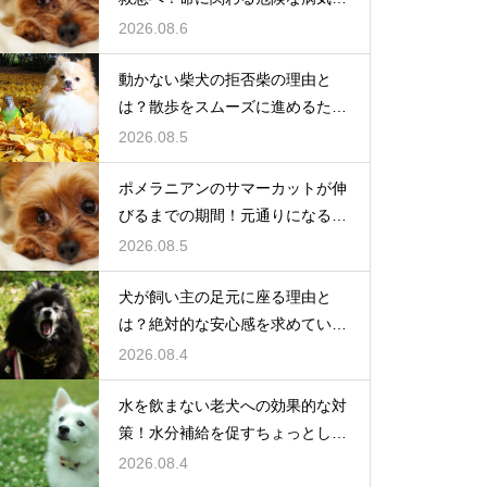
は
2026.08.6
動かない柴犬の拒否柴の理由と
は？散歩をスムーズに進めるため
の対策
2026.08.5
ポメラニアンのサマーカットが伸
びるまでの期間！元通りになるの
か
2026.08.5
犬が飼い主の足元に座る理由と
は？絶対的な安心感を求めている
心理
2026.08.4
水を飲まない老犬への効果的な対
策！水分補給を促すちょっとした
工夫
2026.08.4