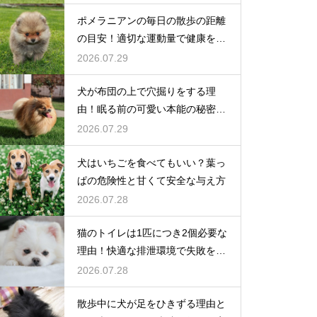
ポメラニアンの毎日の散歩の距離
の目安！適切な運動量で健康を維
持
2026.07.29
犬が布団の上で穴掘りをする理
由！眠る前の可愛い本能の秘密を
解説
2026.07.29
犬はいちごを食べてもいい？葉っ
ぱの危険性と甘くて安全な与え方
2026.07.28
猫のトイレは1匹につき2個必要な
理由！快適な排泄環境で失敗を防
ぐ
2026.07.28
散歩中に犬が足をひきずる理由と