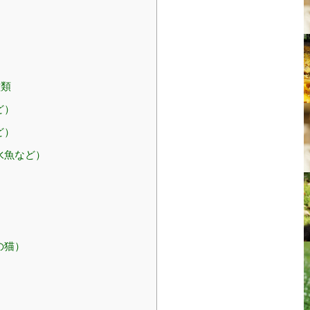
種類
ど）
ど）
水魚など）
の猫）