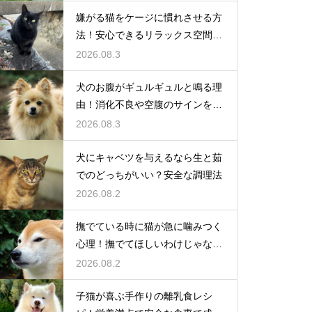
嫌がる猫をケージに慣れさせる方
法！安心できるリラックス空間の
作り方
2026.08.3
犬のお腹がギュルギュルと鳴る理
由！消化不良や空腹のサインを解
説
2026.08.3
犬にキャベツを与えるなら生と茹
でのどっちがいい？安全な調理法
2026.08.2
撫でている時に猫が急に噛みつく
心理！撫でてほしいわけじゃな
い？
2026.08.2
子猫が喜ぶ手作りの離乳食レシ