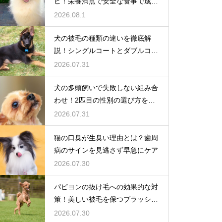
ピ！栄養満点で安全な食事で成長
を応援
2026.08.1
犬の被毛の種類の違いを徹底解
説！シングルコートとダブルコー
トの謎
2026.07.31
犬の多頭飼いで失敗しない組み合
わせ！2匹目の性別の選び方を解
説
2026.07.31
猫の口臭が生臭い理由とは？歯周
病のサインを見逃さず早急にケア
2026.07.30
パピヨンの抜け毛への効果的な対
策！美しい被毛を保つブラッシン
グ
2026.07.30