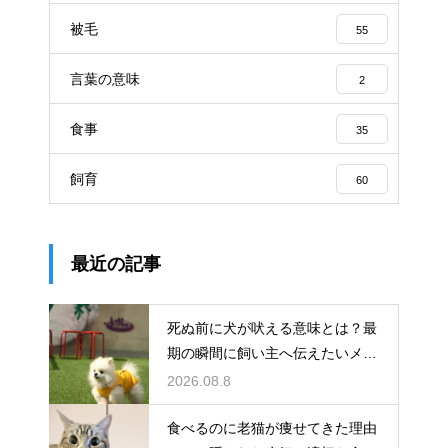
被毛
55
言葉の意味
2
食事
35
飼育
60
最近の記事
死ぬ前に犬が吠える意味とは？最
期の瞬間に飼い主へ伝えたいメッ
セージ
2026.08.8
食べるのに老猫が痩せてきた理由