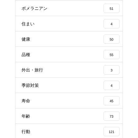
ポメラニアン
51
住まい
4
健康
50
品種
55
外出・旅行
3
季節対策
4
寿命
45
年齢
73
行動
121