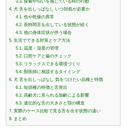
3.3.
探索や匂いを感じている時の行動
4.
犬 舌を出しっぱなし いつ対処が必要か
4.1.
色や乾燥の異常
4.2.
長時間舌を出している状態が続く
4.3.
他の身体症状が伴う場合
5.
生活でできる対策とケア方法
5.1.
温度・湿度の管理
5.2.
口腔ケアと歯のチェック
5.3.
リラックスできる環境づくり
5.4.
獣医師に相談するタイミング
6.
犬 舌を出しっぱなし 気をつけたい品種と特徴
6.1.
短頭種の特徴と舌突出
6.2.
高齢犬に見られる加齢による影響
6.3.
遺伝的な舌の大きさと顎の構造
7.
実際のケース比較で見る舌を出す状態の違い
8.
まとめ