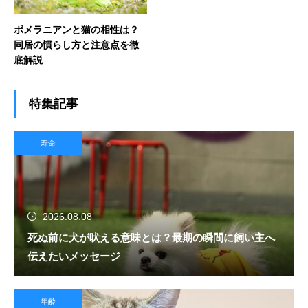
ポメラニアンと猫の相性は？
同居の慣らし方と注意点を徹
底解説
特集記事
寿命
2026.08.08
死ぬ前に犬が吠える意味とは？最期の瞬間に飼い主へ
伝えたいメッセージ
年齢