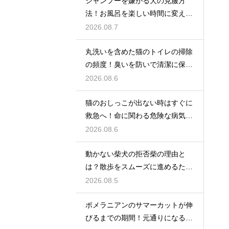
シャンプーを嫌がる犬の克服方
法！お風呂を楽しい時間に変える
魔法
2026.08.7
丸洗いを含めた猫のトイレの掃除
の頻度！臭いを防いで清潔に保つ
コツ
2026.08.6
猫のおしっこが出ない時はすぐに
救急へ！命に関わる危険な病気と
は
2026.08.6
動かない柴犬の拒否柴の理由と
は？散歩をスムーズに進めるため
の対策
2026.08.5
ポメラニアンのサマーカットが伸
びるまでの期間！元通りになるの