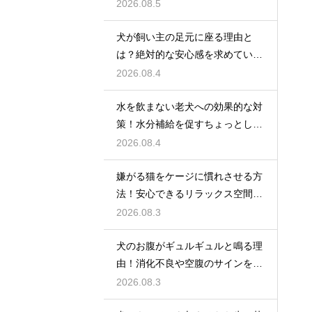
か
2026.08.5
犬が飼い主の足元に座る理由と
は？絶対的な安心感を求めている
心理
2026.08.4
水を飲まない老犬への効果的な対
策！水分補給を促すちょっとした
工夫
2026.08.4
嫌がる猫をケージに慣れさせる方
法！安心できるリラックス空間の
作り方
2026.08.3
犬のお腹がギュルギュルと鳴る理
由！消化不良や空腹のサインを解
説
2026.08.3