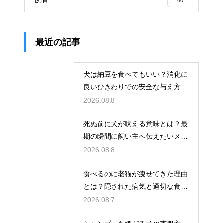
60
最近の記事
犬は納豆を食べてもいい？消化に
良いひきわりでの安全な与え方を
解説
2026.08.8
死ぬ前に犬が吠える意味とは？最
期の瞬間に飼い主へ伝えたいメッ
セージ
2026.08.8
食べるのに老猫が痩せてきた理由
とは？隠された病気と適切な食事
ケア
2026.08.7