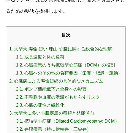
るための秘訣を提供します。
目次
1.
大型犬 寿命 短い 理由 心臓に関する総合的な理解
1.1.
成長速度と体の負荷
1.2.
心臓疾患のうち拡張型心筋症（DCM）の役割
1.3.
心臓へのその他の負荷要因（栄養・肥満・運動）
2.
心臓病による寿命短縮の具体的なメカニズム
2.1.
ポンプ機能低下と全身への影響
2.2.
不整脈や血液の渋滞がもたらすリスク
2.3.
心筋の変性と繊維化
3.
大型犬に多い心臓疾患の種類と発症傾向
3.1.
拡張型心筋症（Dilated Cardiomyopathy; DCM）
3.2.
弁膜疾患（特に僧帽弁・三尖弁）