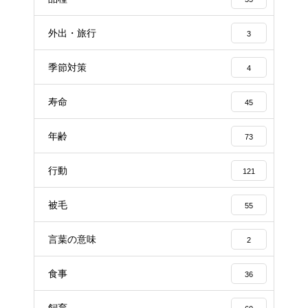
外出・旅行
3
季節対策
4
寿命
45
年齢
73
行動
121
被毛
55
言葉の意味
2
食事
36
飼育