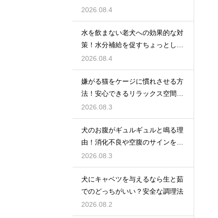
心理
2026.08.4
水を飲まない老犬への効果的な対
策！水分補給を促すちょっとした
工夫
2026.08.4
嫌がる猫をケージに慣れさせる方
法！安心できるリラックス空間の
作り方
2026.08.3
犬のお腹がギュルギュルと鳴る理
由！消化不良や空腹のサインを解
説
2026.08.3
犬にキャベツを与えるなら生と茹
でのどっちがいい？安全な調理法
2026.08.2