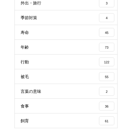
外出・旅行
3
季節対策
4
寿命
45
年齢
73
行動
122
被毛
55
言葉の意味
2
食事
36
飼育
61