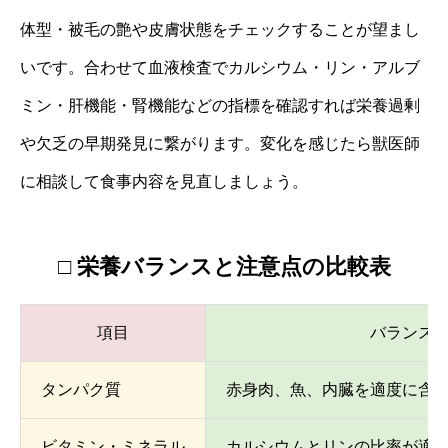
体型・被毛の艶や皮膚状態をチェックすることが望まし
いです。合わせて血液検査でカルシウム・リン・アルブ
ミン・肝機能・腎機能などの指標を確認すれば栄養過剰
や欠乏の早期発見に繋がります。変化を感じたら獣医師
に相談して食事内容を見直しましょう。
□ 栄養バランスと注意点の比較表
項目
バランス
タンパク質
赤身肉、魚、内臓を適度に含
ビタミン・ミネラル
カルシウムとリンの比率が適