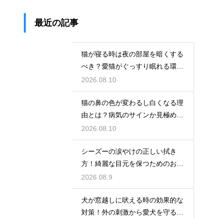
最近の記事
猫が寝る時は夜の部屋を暗くする
べき？愛猫がぐっすり眠れる環境
作り
2026.08.10
猫の鼻の色が変わるし白くなる理
由とは？病気のサインか見極める
方法
2026.08.10
シーズーの涙やけの正しい拭き
方！綺麗な目元を保つためのお手
入れ術
2026.08.9
犬が窓越しに吠える時の効果的な
対策！外の刺激から愛犬を守る環