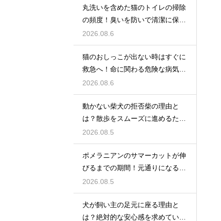
丸洗いを含めた猫のトイレの掃除
の頻度！臭いを防いで清潔に保つ
コツ
2026.08.6
猫のおしっこが出ない時はすぐに
救急へ！命に関わる危険な病気と
は
2026.08.6
動かない柴犬の拒否柴の理由と
は？散歩をスムーズに進めるため
の対策
2026.08.5
ポメラニアンのサマーカットが伸
びるまでの期間！元通りになるの
か
2026.08.5
犬が飼い主の足元に座る理由と
は？絶対的な安心感を求めている