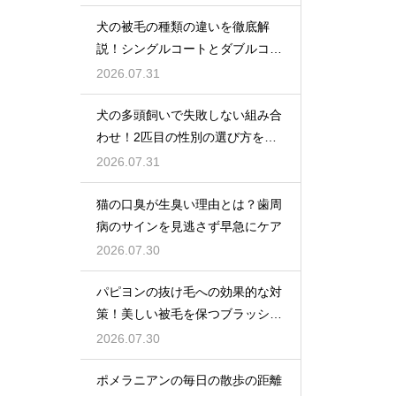
犬の被毛の種類の違いを徹底解
説！シングルコートとダブルコー
トの謎
2026.07.31
犬の多頭飼いで失敗しない組み合
わせ！2匹目の性別の選び方を解
説
2026.07.31
猫の口臭が生臭い理由とは？歯周
病のサインを見逃さず早急にケア
2026.07.30
パピヨンの抜け毛への効果的な対
策！美しい被毛を保つブラッシン
グ
2026.07.30
ポメラニアンの毎日の散歩の距離