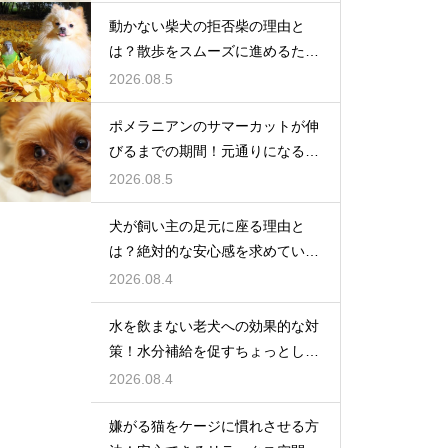
動かない柴犬の拒否柴の理由と
は？散歩をスムーズに進めるため
の対策
2026.08.5
ポメラニアンのサマーカットが伸
びるまでの期間！元通りになるの
か
2026.08.5
犬が飼い主の足元に座る理由と
は？絶対的な安心感を求めている
心理
2026.08.4
水を飲まない老犬への効果的な対
策！水分補給を促すちょっとした
工夫
2026.08.4
嫌がる猫をケージに慣れさせる方