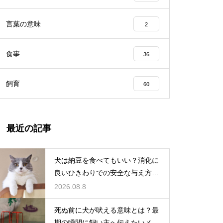
言葉の意味
2
食事
36
飼育
60
最近の記事
犬は納豆を食べてもいい？消化に
良いひきわりでの安全な与え方を
解説
2026.08.8
死ぬ前に犬が吠える意味とは？最
期の瞬間に飼い主へ伝えたいメッ