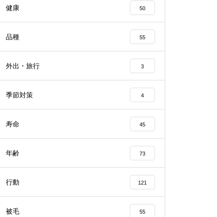
健康
50
品種
55
外出・旅行
3
季節対策
4
寿命
45
年齢
73
行動
121
被毛
55