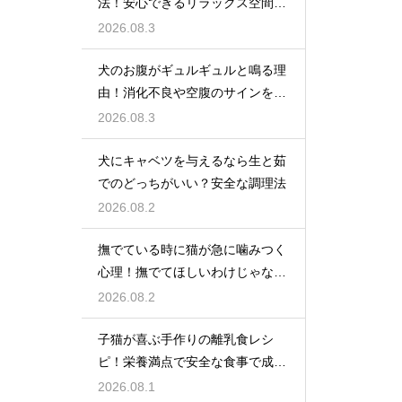
法！安心できるリラックス空間の
作り方
2026.08.3
犬のお腹がギュルギュルと鳴る理
由！消化不良や空腹のサインを解
説
2026.08.3
犬にキャベツを与えるなら生と茹
でのどっちがいい？安全な調理法
2026.08.2
撫でている時に猫が急に噛みつく
心理！撫でてほしいわけじゃな
い？
2026.08.2
子猫が喜ぶ手作りの離乳食レシ
ピ！栄養満点で安全な食事で成長
を応援
2026.08.1