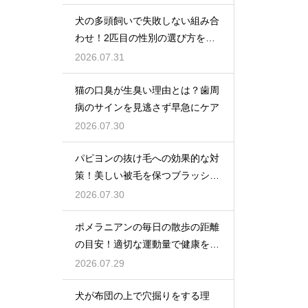
犬の多頭飼いで失敗しない組み合
わせ！2匹目の性別の選び方を解
説
2026.07.31
猫の口臭が生臭い理由とは？歯周
病のサインを見逃さず早急にケア
2026.07.30
パピヨンの抜け毛への効果的な対
策！美しい被毛を保つブラッシン
グ
2026.07.30
ポメラニアンの毎日の散歩の距離
の目安！適切な運動量で健康を維
持
2026.07.29
犬が布団の上で穴掘りをする理