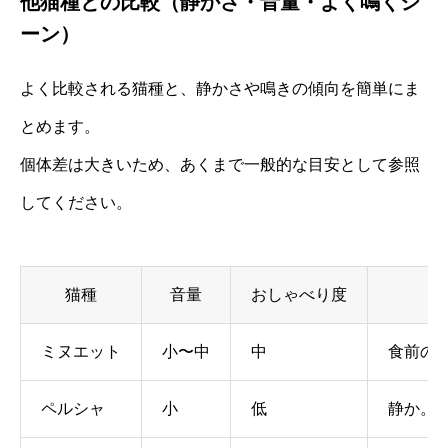
他猫種との比較（静かさ・音量・よく鳴くシ
ーン）
よく比較される猫種と、静かさや鳴きの傾向を簡単にま
とめます。
個体差は大きいため、あくまで一般的な目安として参照
してください。
猫種
音量
おしゃべり度
ミヌエット
小〜中
中
食前の
ペルシャ
小
低
静か。