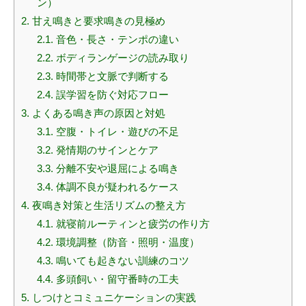
ン）
2.
甘え鳴きと要求鳴きの見極め
2.1.
音色・長さ・テンポの違い
2.2.
ボディランゲージの読み取り
2.3.
時間帯と文脈で判断する
2.4.
誤学習を防ぐ対応フロー
3.
よくある鳴き声の原因と対処
3.1.
空腹・トイレ・遊びの不足
3.2.
発情期のサインとケア
3.3.
分離不安や退屈による鳴き
3.4.
体調不良が疑われるケース
4.
夜鳴き対策と生活リズムの整え方
4.1.
就寝前ルーティンと疲労の作り方
4.2.
環境調整（防音・照明・温度）
4.3.
鳴いても起きない訓練のコツ
4.4.
多頭飼い・留守番時の工夫
5.
しつけとコミュニケーションの実践