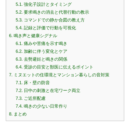
5.1.
強化子設計とタイミング
5.2.
要求鳴きの消去と代替行動の教示
5.3.
コマンドでの静か合図の教え方
5.4.
記録と評価で行動を可視化
6.
鳴き声と健康シグナル
6.1.
痛みや苦痛を示す鳴き
6.2.
加齢に伴う変化とケア
6.3.
去勢避妊と鳴きの関係
6.4.
受診の目安と獣医に伝えるポイント
7.
ミヌエットの住環境とマンション暮らしの音対策
7.1.
床・壁の防音
7.2.
日中の刺激と在宅ワーク両立
7.3.
ご近所配慮
7.4.
鳴きの少ない日常作り
8.
まとめ