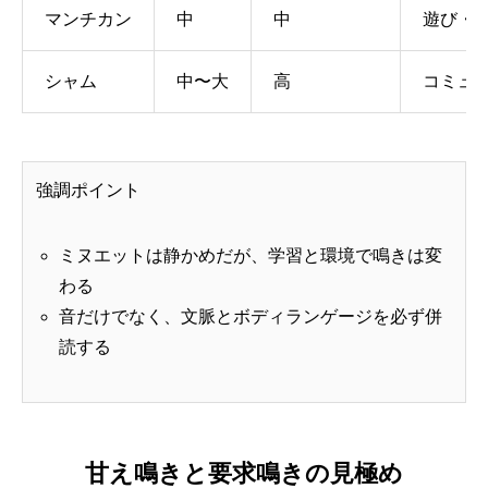
マンチカン
中
中
遊び・
シャム
中〜大
高
コミュ
強調ポイント
ミヌエットは静かめだが、学習と環境で鳴きは変
わる
音だけでなく、文脈とボディランゲージを必ず併
読する
甘え鳴きと要求鳴きの見極め