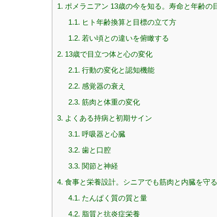
1.
ポメラニアン 13歳の今を知る。寿命と年齢の
1.1.
ヒト年齢換算と目標の立て方
1.2.
若い頃との違いを俯瞰する
2.
13歳で目立つ体と心の変化
2.1.
行動の変化と認知機能
2.2.
感覚器の衰え
2.3.
筋肉と体重の変化
3.
よくある持病と初期サイン
3.1.
呼吸器と心臓
3.2.
歯と口腔
3.3.
関節と神経
4.
食事と栄養設計。シニアでも筋肉と内臓を守
4.1.
たんぱく質の質と量
4.2.
脂質と抗炎症栄養