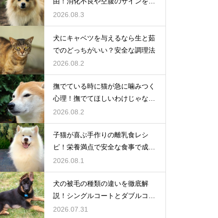
由！消化不良や空腹のサインを解
説
2026.08.3
犬にキャベツを与えるなら生と茹
でのどっちがいい？安全な調理法
2026.08.2
撫でている時に猫が急に噛みつく
心理！撫でてほしいわけじゃな
い？
2026.08.2
子猫が喜ぶ手作りの離乳食レシ
ピ！栄養満点で安全な食事で成長
を応援
2026.08.1
犬の被毛の種類の違いを徹底解
説！シングルコートとダブルコー
トの謎
2026.07.31