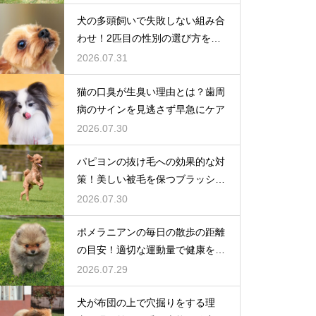
犬の多頭飼いで失敗しない組み合
わせ！2匹目の性別の選び方を解
説
2026.07.31
猫の口臭が生臭い理由とは？歯周
病のサインを見逃さず早急にケア
2026.07.30
パピヨンの抜け毛への効果的な対
策！美しい被毛を保つブラッシン
グ
2026.07.30
ポメラニアンの毎日の散歩の距離
の目安！適切な運動量で健康を維
持
2026.07.29
犬が布団の上で穴掘りをする理