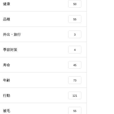
健康
50
品種
55
外出・旅行
3
季節対策
4
寿命
45
年齢
73
行動
121
被毛
55