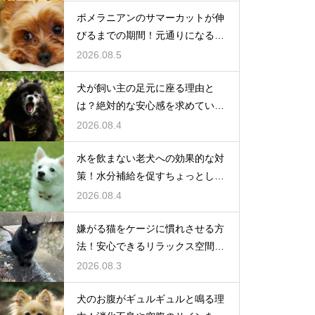
ポメラニアンのサマーカットが伸
びるまでの期間！元通りになるの
か
2026.08.5
犬が飼い主の足元に座る理由と
は？絶対的な安心感を求めている
心理
2026.08.4
水を飲まない老犬への効果的な対
策！水分補給を促すちょっとした
工夫
2026.08.4
嫌がる猫をケージに慣れさせる方
法！安心できるリラックス空間の
作り方
2026.08.3
犬のお腹がギュルギュルと鳴る理