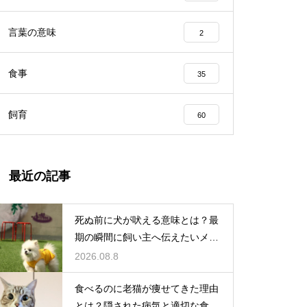
言葉の意味
2
食事
35
飼育
60
最近の記事
死ぬ前に犬が吠える意味とは？最
期の瞬間に飼い主へ伝えたいメッ
セージ
2026.08.8
食べるのに老猫が痩せてきた理由
とは？隠された病気と適切な食事