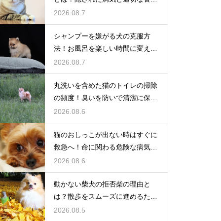
ケア
2026.08.7
シャンプーを嫌がる犬の克服方
法！お風呂を楽しい時間に変える
魔法
2026.08.7
丸洗いを含めた猫のトイレの掃除
の頻度！臭いを防いで清潔に保つ
コツ
2026.08.6
猫のおしっこが出ない時はすぐに
救急へ！命に関わる危険な病気と
は
2026.08.6
動かない柴犬の拒否柴の理由と
は？散歩をスムーズに進めるため
の対策
2026.08.5