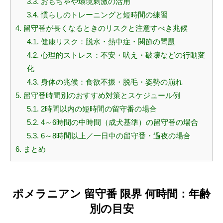
3.3.
おもちゃや環境刺激の活用
3.4.
慣らしのトレーニングと短時間の練習
4.
留守番が長くなるときのリスクと注意すべき兆候
4.1.
健康リスク：脱水・熱中症・関節の問題
4.2.
心理的ストレス：不安・吠え・破壊などの行動変
化
4.3.
身体の兆候：食欲不振・脱毛・姿勢の崩れ
5.
留守番時間別のおすすめ対策とスケジュール例
5.1.
2時間以内の短時間の留守番の場合
5.2.
4～6時間の中時間（成犬基準）の留守番の場合
5.3.
6～8時間以上／一日中の留守番・過夜の場合
6.
まとめ
ポメラニアン 留守番 限界 何時間：年齢
別の目安