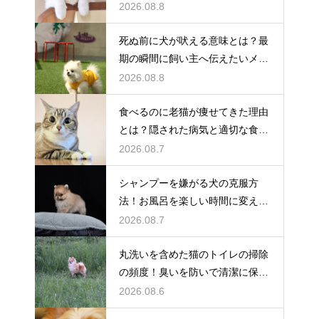
解説
2026.08.8
死ぬ前に犬が吠える意味とは？最
期の瞬間に飼い主へ伝えたいメッ
セージ
2026.08.8
食べるのに老猫が痩せてきた理由
とは？隠された病気と適切な食事
ケア
2026.08.7
シャンプーを嫌がる犬の克服方
法！お風呂を楽しい時間に変える
魔法
2026.08.7
丸洗いを含めた猫のトイレの掃除
の頻度！臭いを防いで清潔に保つ
コツ
2026.08.6