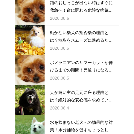
猫のおしっこが出ない時はすぐに
救急へ！命に関わる危険な病気と
は
2026.08.6
動かない柴犬の拒否柴の理由と
は？散歩をスムーズに進めるため
の対策
2026.08.5
ポメラニアンのサマーカットが伸
びるまでの期間！元通りになるの
か
2026.08.5
犬が飼い主の足元に座る理由と
は？絶対的な安心感を求めている
心理
2026.08.4
水を飲まない老犬への効果的な対
策！水分補給を促すちょっとした