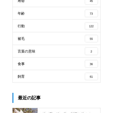
寿命
45
年齢
73
行動
122
被毛
55
言葉の意味
2
食事
36
飼育
61
最近の記事