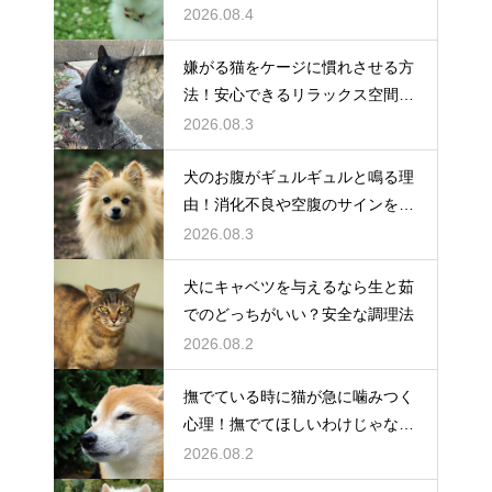
工夫
2026.08.4
嫌がる猫をケージに慣れさせる方
法！安心できるリラックス空間の
作り方
2026.08.3
犬のお腹がギュルギュルと鳴る理
由！消化不良や空腹のサインを解
説
2026.08.3
犬にキャベツを与えるなら生と茹
でのどっちがいい？安全な調理法
2026.08.2
撫でている時に猫が急に噛みつく
心理！撫でてほしいわけじゃな
い？
2026.08.2