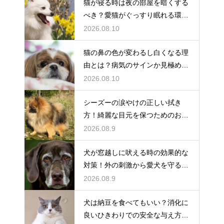
猫が寝る時は夜の部屋を暗くする
べき？愛猫がぐっすり眠れる環境
作り
2026.08.10
猫の鼻の色が変わるし白くなる理
由とは？病気のサインか見極める
方法
2026.08.10
シーズーの涙やけの正しい拭き
方！綺麗な目元を保つためのお手
入れ術
2026.08.9
犬が窓越しに吠える時の効果的な
対策！外の刺激から愛犬を守る環
境作り
2026.08.9
犬は納豆を食べてもいい？消化に
良いひきわりでの安全な与え方を