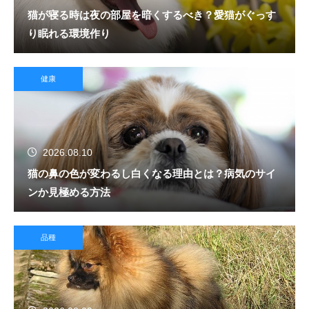
猫が寝る時は夜の部屋を暗くするべき？愛猫がぐっす
り眠れる環境作り
健康
2026.08.10
猫の鼻の色が変わるし白くなる理由とは？病気のサイ
ンか見極める方法
品種