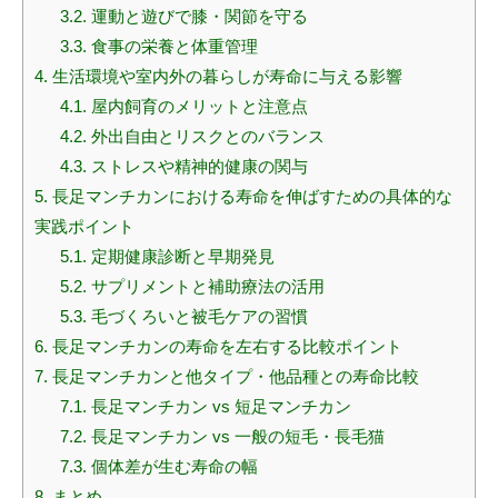
3.2.
運動と遊びで膝・関節を守る
3.3.
食事の栄養と体重管理
4.
生活環境や室内外の暮らしが寿命に与える影響
4.1.
屋内飼育のメリットと注意点
4.2.
外出自由とリスクとのバランス
4.3.
ストレスや精神的健康の関与
5.
長足マンチカンにおける寿命を伸ばすための具体的な
実践ポイント
5.1.
定期健康診断と早期発見
5.2.
サプリメントと補助療法の活用
5.3.
毛づくろいと被毛ケアの習慣
6.
長足マンチカンの寿命を左右する比較ポイント
7.
長足マンチカンと他タイプ・他品種との寿命比較
7.1.
長足マンチカン vs 短足マンチカン
7.2.
長足マンチカン vs 一般の短毛・長毛猫
7.3.
個体差が生む寿命の幅
8.
まとめ