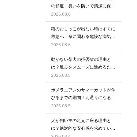
の頻度！臭いを防いで清潔に保つ
コツ
2026.08.6
猫のおしっこが出ない時はすぐに
救急へ！命に関わる危険な病気と
は
2026.08.6
動かない柴犬の拒否柴の理由と
は？散歩をスムーズに進めるため
の対策
2026.08.5
ポメラニアンのサマーカットが伸
びるまでの期間！元通りになるの
か
2026.08.5
犬が飼い主の足元に座る理由と
は？絶対的な安心感を求めている
心理
2026.08.4