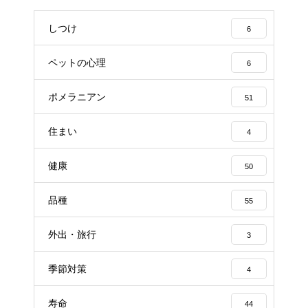
しつけ
6
ペットの心理
6
ポメラニアン
51
住まい
4
健康
50
品種
55
外出・旅行
3
季節対策
4
寿命
44