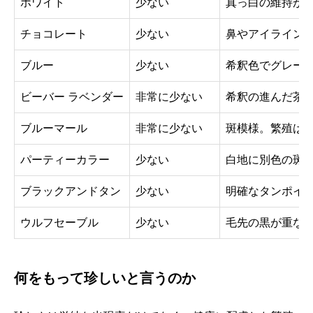
ホワイト
少ない
真っ白の維持が
チョコレート
少ない
鼻やアイライン
ブルー
少ない
希釈色でグレー
ビーバー ラベンダー
非常に少ない
希釈の進んだ茶
ブルーマール
非常に少ない
斑模様。繁殖は
パーティーカラー
少ない
白地に別色の斑
ブラックアンドタン
少ない
明確なタンポイ
ウルフセーブル
少ない
毛先の黒が重な
何をもって珍しいと言うのか