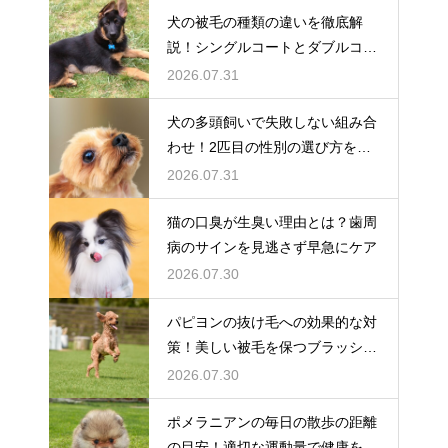
犬の被毛の種類の違いを徹底解
説！シングルコートとダブルコー
トの謎
2026.07.31
犬の多頭飼いで失敗しない組み合
わせ！2匹目の性別の選び方を解
説
2026.07.31
猫の口臭が生臭い理由とは？歯周
病のサインを見逃さず早急にケア
2026.07.30
パピヨンの抜け毛への効果的な対
策！美しい被毛を保つブラッシン
グ
2026.07.30
ポメラニアンの毎日の散歩の距離
の目安！適切な運動量で健康を維