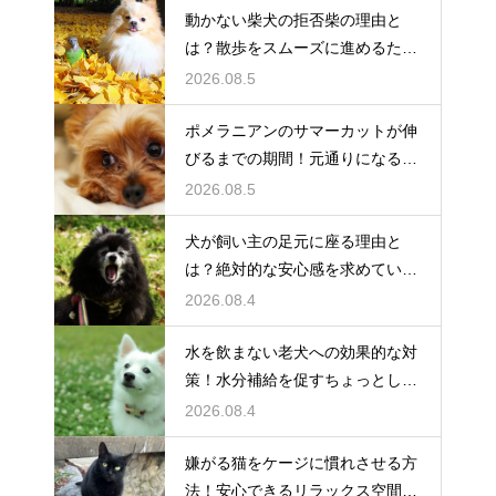
動かない柴犬の拒否柴の理由と
は？散歩をスムーズに進めるため
の対策
2026.08.5
ポメラニアンのサマーカットが伸
びるまでの期間！元通りになるの
か
2026.08.5
犬が飼い主の足元に座る理由と
は？絶対的な安心感を求めている
心理
2026.08.4
水を飲まない老犬への効果的な対
策！水分補給を促すちょっとした
工夫
2026.08.4
嫌がる猫をケージに慣れさせる方
法！安心できるリラックス空間の