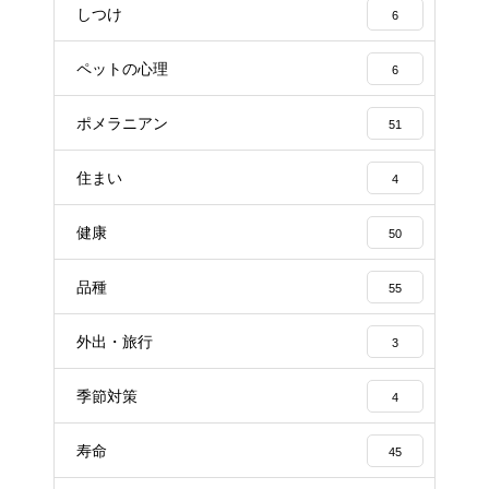
しつけ
6
ペットの心理
6
ポメラニアン
51
住まい
4
健康
50
品種
55
外出・旅行
3
季節対策
4
寿命
45