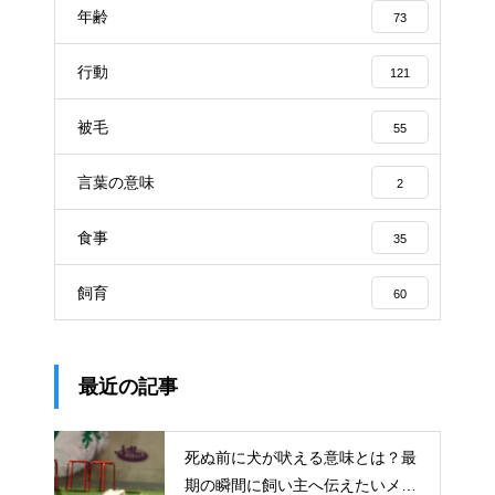
年齢
73
行動
121
被毛
55
言葉の意味
2
食事
35
飼育
60
最近の記事
死ぬ前に犬が吠える意味とは？最
期の瞬間に飼い主へ伝えたいメッ