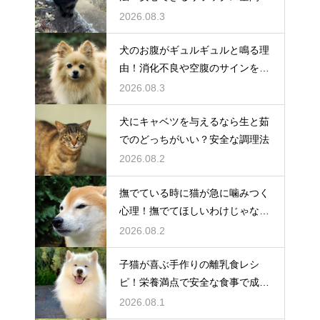
作り方
2026.08.3
犬のお腹がギュルギュルと鳴る理
由！消化不良や空腹のサインを解
説
2026.08.3
犬にキャベツを与えるなら生と茹
でのどっちがいい？安全な調理法
2026.08.2
撫でている時に猫が急に噛みつく
心理！撫でてほしいわけじゃな
い？
2026.08.2
子猫が喜ぶ手作りの離乳食レシ
ピ！栄養満点で安全な食事で成長
を応援
2026.08.1