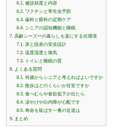
6.1.
健診頻度と内容
6.2.
ワクチンと寄生虫予防
6.3.
歯科と眼科の定期ケア
6.4.
シニアの認知機能と睡眠
7.
高齢シーズーの暮らしを楽にする住環境
7.1.
床と段差の安全設計
7.2.
温度湿度と換気
7.3.
トイレと睡眠の質
8.
よくある質問
8.1.
何歳からシニアと考えればよいですか
8.2.
散歩はどのくらいが目安ですか
8.3.
食べむらや食欲低下が出たら
8.4.
涙やけや白内障が心配です
8.5.
寿命を延ばす一番の近道は
9.
まとめ