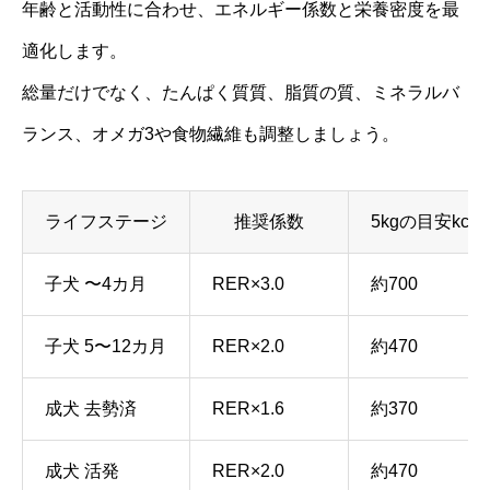
年齢と活動性に合わせ、エネルギー係数と栄養密度を最
適化します。
総量だけでなく、たんぱく質質、脂質の質、ミネラルバ
ランス、オメガ3や食物繊維も調整しましょう。
ライフステージ
推奨係数
5kgの目安kcal
子犬 〜4カ月
RER×3.0
約700
子犬 5〜12カ月
RER×2.0
約470
成犬 去勢済
RER×1.6
約370
成犬 活発
RER×2.0
約470