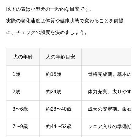
以下の表は小型犬の一般的な目安です。
実際の老化速度は体質や健康状態で変わることを前提
に、チェックの頻度を決めましょう。
犬の年齢
人の年齢目安
主
1歳
約15歳
骨格完成期。基本のし
2歳
約24歳
体力充実。太りやすく
3〜6歳
約28〜40歳
成犬の安定期。歯石や
7〜9歳
約44〜52歳
シニア入りの準備期。