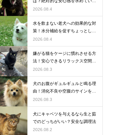
は？絶対的な安心感を求めている
心理
2026.08.4
水を飲まない老犬への効果的な対
策！水分補給を促すちょっとした
工夫
2026.08.4
嫌がる猫をケージに慣れさせる方
法！安心できるリラックス空間の
作り方
2026.08.3
犬のお腹がギュルギュルと鳴る理
由！消化不良や空腹のサインを解
説
2026.08.3
犬にキャベツを与えるなら生と茹
でのどっちがいい？安全な調理法
2026.08.2