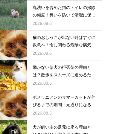
丸洗いを含めた猫のトイレの掃除
の頻度！臭いを防いで清潔に保つ
コツ
2026.08.6
猫のおしっこが出ない時はすぐに
救急へ！命に関わる危険な病気と
は
2026.08.6
動かない柴犬の拒否柴の理由と
は？散歩をスムーズに進めるため
の対策
2026.08.5
ポメラニアンのサマーカットが伸
びるまでの期間！元通りになるの
か
2026.08.5
犬が飼い主の足元に座る理由と