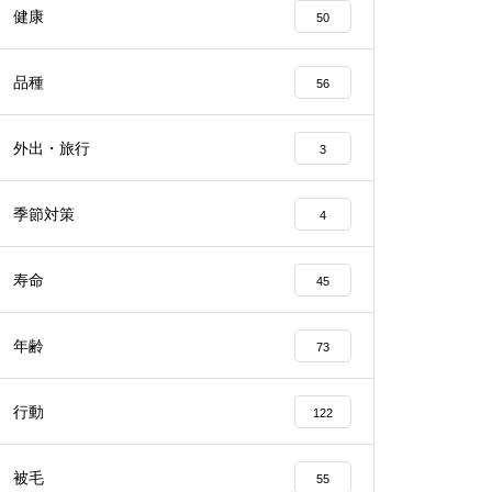
健康
50
品種
56
外出・旅行
3
季節対策
4
寿命
45
年齢
73
行動
122
被毛
55