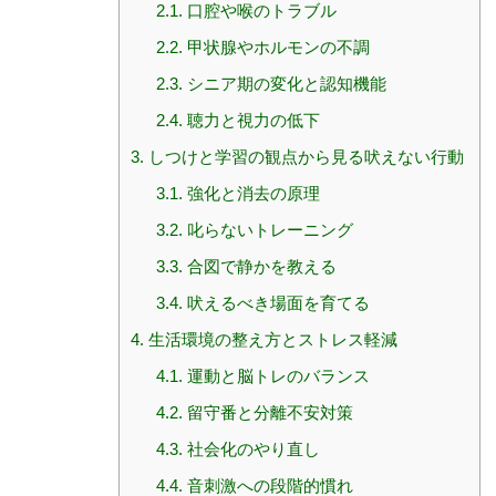
2.1.
口腔や喉のトラブル
2.2.
甲状腺やホルモンの不調
2.3.
シニア期の変化と認知機能
2.4.
聴力と視力の低下
3.
しつけと学習の観点から見る吠えない行動
3.1.
強化と消去の原理
3.2.
叱らないトレーニング
3.3.
合図で静かを教える
3.4.
吠えるべき場面を育てる
4.
生活環境の整え方とストレス軽減
4.1.
運動と脳トレのバランス
4.2.
留守番と分離不安対策
4.3.
社会化のやり直し
4.4.
音刺激への段階的慣れ