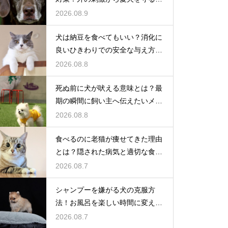
境作り
2026.08.9
犬は納豆を食べてもいい？消化に
良いひきわりでの安全な与え方を
解説
2026.08.8
死ぬ前に犬が吠える意味とは？最
期の瞬間に飼い主へ伝えたいメッ
セージ
2026.08.8
食べるのに老猫が痩せてきた理由
とは？隠された病気と適切な食事
ケア
2026.08.7
シャンプーを嫌がる犬の克服方
法！お風呂を楽しい時間に変える
魔法
2026.08.7