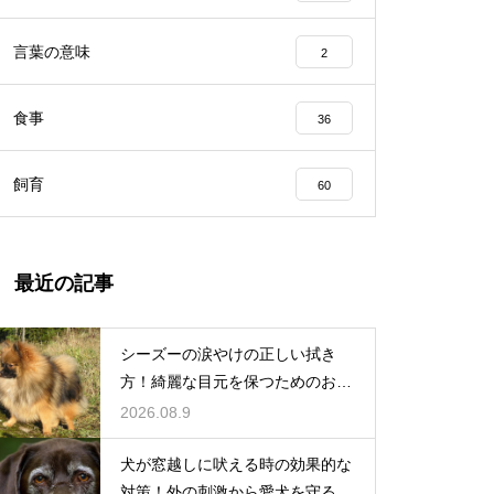
言葉の意味
2
食事
36
飼育
60
最近の記事
シーズーの涙やけの正しい拭き
方！綺麗な目元を保つためのお手
入れ術
2026.08.9
犬が窓越しに吠える時の効果的な
対策！外の刺激から愛犬を守る環