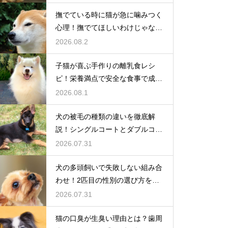
撫でている時に猫が急に噛みつく
心理！撫でてほしいわけじゃな
い？
2026.08.2
子猫が喜ぶ手作りの離乳食レシ
ピ！栄養満点で安全な食事で成長
を応援
2026.08.1
犬の被毛の種類の違いを徹底解
説！シングルコートとダブルコー
トの謎
2026.07.31
犬の多頭飼いで失敗しない組み合
わせ！2匹目の性別の選び方を解
説
2026.07.31
猫の口臭が生臭い理由とは？歯周