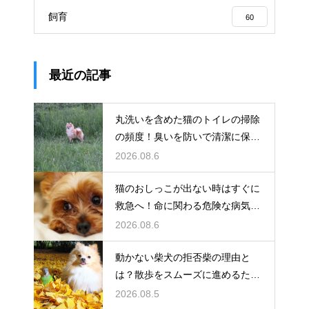
飼育
60
最近の記事
丸洗いを含めた猫のトイレの掃除
の頻度！臭いを防いで清潔に保つ
コツ
2026.08.6
猫のおしっこが出ない時はすぐに
救急へ！命に関わる危険な病気と
は
2026.08.6
動かない柴犬の拒否柴の理由と
は？散歩をスムーズに進めるため
の対策
2026.08.5