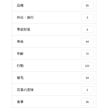
品種
55
外出・旅行
3
季節対策
4
寿命
44
年齢
72
行動
121
被毛
54
言葉の意味
2
食事
35