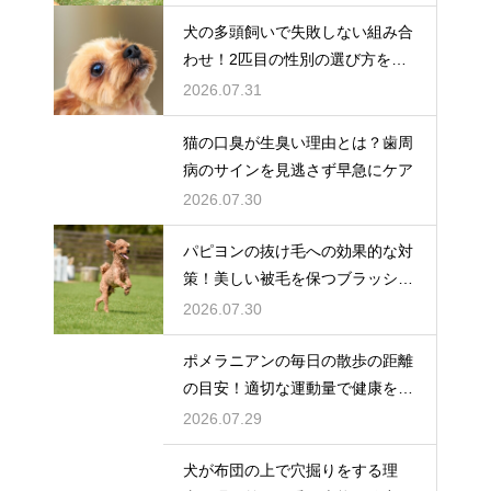
犬の多頭飼いで失敗しない組み合
わせ！2匹目の性別の選び方を解
説
2026.07.31
猫の口臭が生臭い理由とは？歯周
病のサインを見逃さず早急にケア
2026.07.30
パピヨンの抜け毛への効果的な対
策！美しい被毛を保つブラッシン
グ
2026.07.30
ポメラニアンの毎日の散歩の距離
の目安！適切な運動量で健康を維
持
2026.07.29
犬が布団の上で穴掘りをする理