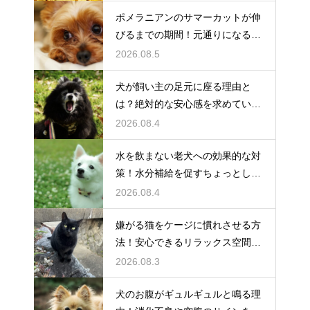
ポメラニアンのサマーカットが伸
びるまでの期間！元通りになるの
か
2026.08.5
犬が飼い主の足元に座る理由と
は？絶対的な安心感を求めている
心理
2026.08.4
水を飲まない老犬への効果的な対
策！水分補給を促すちょっとした
工夫
2026.08.4
嫌がる猫をケージに慣れさせる方
法！安心できるリラックス空間の
作り方
2026.08.3
犬のお腹がギュルギュルと鳴る理