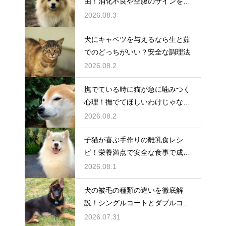
由！消化不良や空腹のサインを解
説
2026.08.3
犬にキャベツを与えるなら生と茹
でのどっちがいい？安全な調理法
2026.08.2
撫でている時に猫が急に噛みつく
心理！撫でてほしいわけじゃな
い？
2026.08.2
子猫が喜ぶ手作りの離乳食レシ
ピ！栄養満点で安全な食事で成長
を応援
2026.08.1
犬の被毛の種類の違いを徹底解
説！シングルコートとダブルコー
トの謎
2026.07.31