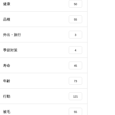
健康
50
品種
55
外出・旅行
3
季節対策
4
寿命
45
年齢
73
行動
121
被毛
55