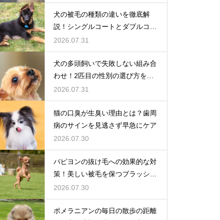
犬の被毛の種類の違いを徹底解
説！シングルコートとダブルコー
トの謎
2026.07.31
犬の多頭飼いで失敗しない組み合
わせ！2匹目の性別の選び方を解
説
2026.07.31
猫の口臭が生臭い理由とは？歯周
病のサインを見逃さず早急にケア
2026.07.30
パピヨンの抜け毛への効果的な対
策！美しい被毛を保つブラッシン
グ
2026.07.30
ポメラニアンの毎日の散歩の距離