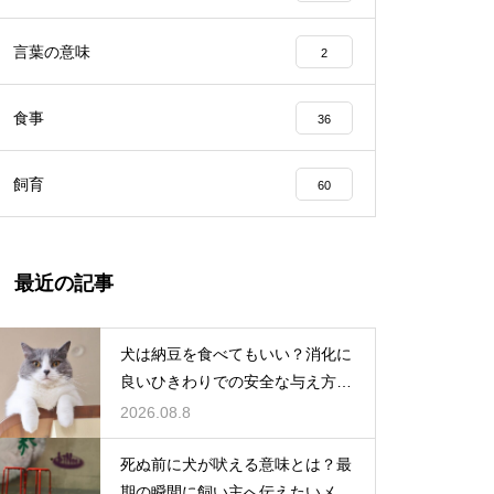
言葉の意味
2
食事
36
飼育
60
最近の記事
犬は納豆を食べてもいい？消化に
良いひきわりでの安全な与え方を
解説
2026.08.8
死ぬ前に犬が吠える意味とは？最
期の瞬間に飼い主へ伝えたいメッ