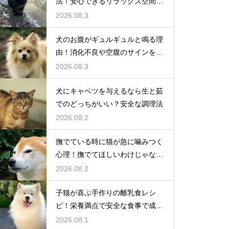
法！安心できるリラックス空間の
作り方
2026.08.3
犬のお腹がギュルギュルと鳴る理
由！消化不良や空腹のサインを解
説
2026.08.3
犬にキャベツを与えるなら生と茹
でのどっちがいい？安全な調理法
2026.08.2
撫でている時に猫が急に噛みつく
心理！撫でてほしいわけじゃな
い？
2026.08.2
子猫が喜ぶ手作りの離乳食レシ
ピ！栄養満点で安全な食事で成長
を応援
2026.08.1