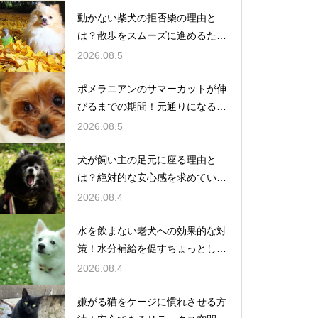
動かない柴犬の拒否柴の理由と
は？散歩をスムーズに進めるため
の対策
2026.08.5
ポメラニアンのサマーカットが伸
びるまでの期間！元通りになるの
か
2026.08.5
犬が飼い主の足元に座る理由と
は？絶対的な安心感を求めている
心理
2026.08.4
水を飲まない老犬への効果的な対
策！水分補給を促すちょっとした
工夫
2026.08.4
嫌がる猫をケージに慣れさせる方