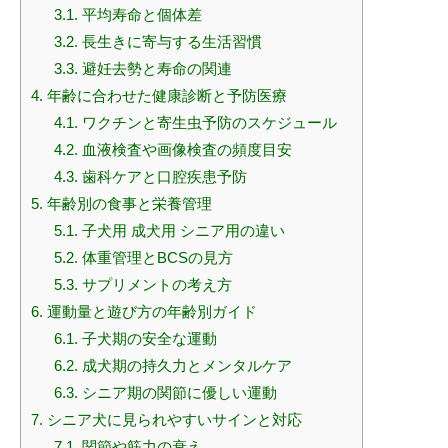
3.1.
平均寿命と個体差
3.2.
長生きに寄与する生活習慣
3.3.
避妊去勢と寿命の関連
4.
年齢に合わせた健康診断と予防医療
4.1.
ワクチンと寄生虫予防のスケジュール
4.2.
血液検査や画像検査の頻度目安
4.3.
歯科ケアと口腔疾患予防
5.
年齢別の食事と栄養管理
5.1.
子犬用 成犬用 シニア用の違い
5.2.
体重管理とBCSの見方
5.3.
サプリメントの考え方
6.
運動量と遊び方の年齢別ガイド
6.1.
子犬期の安全な運動
6.2.
成犬期の持久力とメンタルケア
6.3.
シニア期の関節に優しい運動
7.
シニア犬に見られやすいサインと対応
7.1.
関節や筋力の衰え