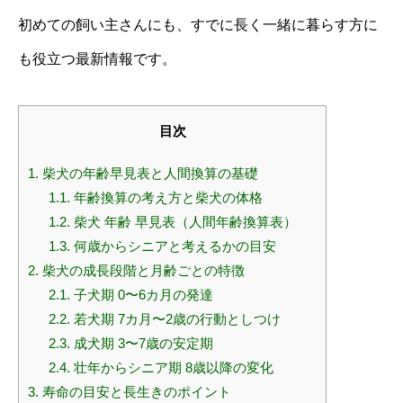
初めての飼い主さんにも、すでに長く一緒に暮らす方に
も役立つ最新情報です。
目次
1.
柴犬の年齢早見表と人間換算の基礎
1.1.
年齢換算の考え方と柴犬の体格
1.2.
柴犬 年齢 早見表（人間年齢換算表）
1.3.
何歳からシニアと考えるかの目安
2.
柴犬の成長段階と月齢ごとの特徴
2.1.
子犬期 0〜6カ月の発達
2.2.
若犬期 7カ月〜2歳の行動としつけ
2.3.
成犬期 3〜7歳の安定期
2.4.
壮年からシニア期 8歳以降の変化
3.
寿命の目安と長生きのポイント