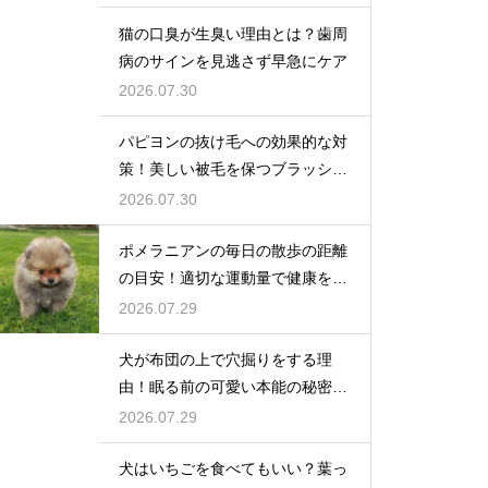
猫の口臭が生臭い理由とは？歯周
病のサインを見逃さず早急にケア
2026.07.30
パピヨンの抜け毛への効果的な対
策！美しい被毛を保つブラッシン
グ
2026.07.30
ポメラニアンの毎日の散歩の距離
の目安！適切な運動量で健康を維
持
2026.07.29
犬が布団の上で穴掘りをする理
由！眠る前の可愛い本能の秘密を
解説
2026.07.29
犬はいちごを食べてもいい？葉っ