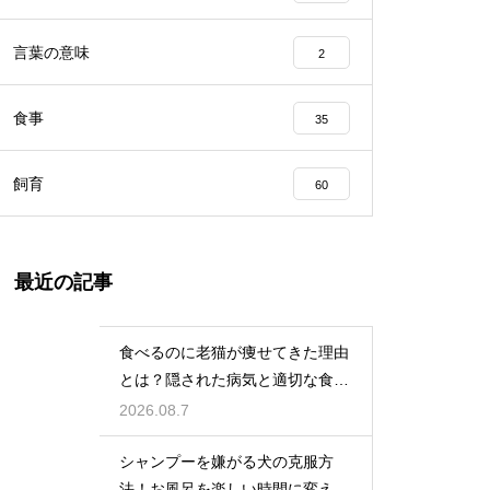
言葉の意味
2
食事
35
飼育
60
最近の記事
食べるのに老猫が痩せてきた理由
とは？隠された病気と適切な食事
ケア
2026.08.7
シャンプーを嫌がる犬の克服方
法！お風呂を楽しい時間に変える