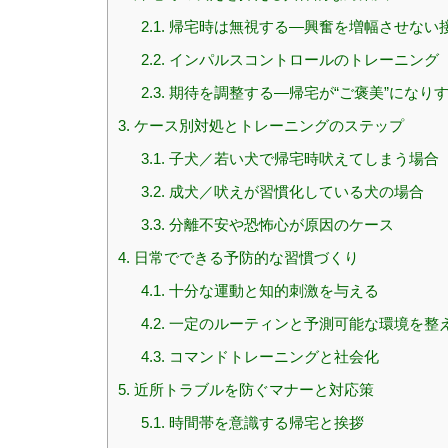
2.1.
帰宅時は無視する—興奮を増幅させない
2.2.
インパルスコントロールのトレーニング
2.3.
期待を調整する—帰宅が“ご褒美”になり
3.
ケース別対処とトレーニングのステップ
3.1.
子犬／若い犬で帰宅時吠えてしまう場合
3.2.
成犬／吠えが習慣化している犬の場合
3.3.
分離不安や恐怖心が原因のケース
4.
日常でできる予防的な習慣づくり
4.1.
十分な運動と知的刺激を与える
4.2.
一定のルーティンと予測可能な環境を整
4.3.
コマンドトレーニングと社会化
5.
近所トラブルを防ぐマナーと対応策
5.1.
時間帯を意識する帰宅と挨拶