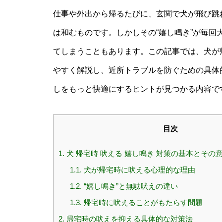
仕事や外出から帰るたびに、玄関で犬が飛び跳
は和むものです。しかしその“嬉し鳴き”が毎
てしまうこともあります。この記事では、犬が
やすく解説し、近所トラブルを防ぐための具体
しをもっと快適にするヒントが見つかる内容で
目次
1.
犬 帰宅時 吠える 嬉し鳴き 対策の基本とその
1.1.
犬が帰宅時に吠える心理的な理由
1.2.
“嬉し鳴き”と無駄吠えの違い
1.3.
帰宅時に吠えることがもたらす問題
2.
帰宅時の吠えを抑える具体的な対策法