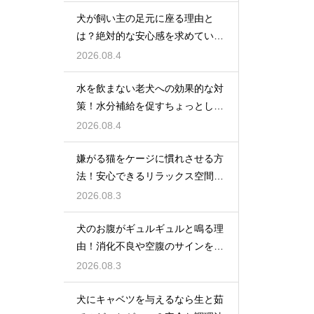
犬が飼い主の足元に座る理由と
は？絶対的な安心感を求めている
心理
2026.08.4
水を飲まない老犬への効果的な対
策！水分補給を促すちょっとした
工夫
2026.08.4
嫌がる猫をケージに慣れさせる方
法！安心できるリラックス空間の
作り方
2026.08.3
犬のお腹がギュルギュルと鳴る理
由！消化不良や空腹のサインを解
説
2026.08.3
犬にキャベツを与えるなら生と茹