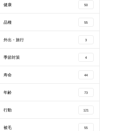
健康
50
品種
55
外出・旅行
3
季節対策
4
寿命
44
年齢
73
行動
121
被毛
55