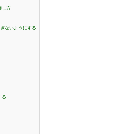
接し方
すぎないようにする
える