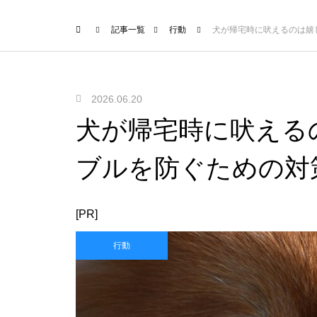
記事一覧
行動
犬が帰宅時に吠えるのは嬉
2026.06.20
犬が帰宅時に吠える
ブルを防ぐための対
[PR]
行動