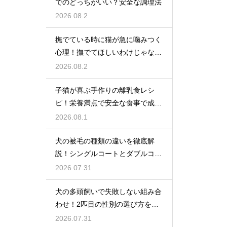
でのどっちがいい？安全な調理法
2026.08.2
撫でている時に猫が急に噛みつく
心理！撫でてほしいわけじゃな
い？
2026.08.2
子猫が喜ぶ手作りの離乳食レシ
ピ！栄養満点で安全な食事で成長
を応援
2026.08.1
犬の被毛の種類の違いを徹底解
説！シングルコートとダブルコー
トの謎
2026.07.31
犬の多頭飼いで失敗しない組み合
わせ！2匹目の性別の選び方を解
説
2026.07.31