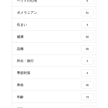
ペットの心理
6
ポメラニアン
51
住まい
4
健康
50
品種
56
外出・旅行
3
季節対策
4
寿命
45
年齢
73