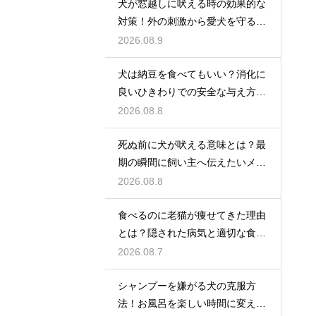
犬が窓越しに吠える時の効果的な
対策！外の刺激から愛犬を守る環
境作り
2026.08.9
犬は納豆を食べてもいい？消化に
良いひきわりでの安全な与え方を
解説
2026.08.8
死ぬ前に犬が吠える意味とは？最
期の瞬間に飼い主へ伝えたいメッ
セージ
2026.08.8
食べるのに老猫が痩せてきた理由
とは？隠された病気と適切な食事
ケア
2026.08.7
シャンプーを嫌がる犬の克服方
法！お風呂を楽しい時間に変える