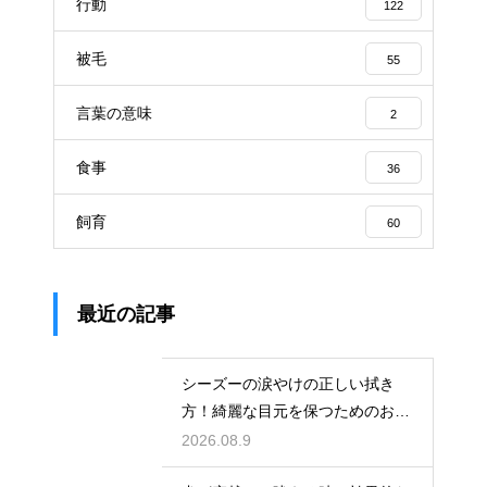
行動
122
被毛
55
言葉の意味
2
食事
36
飼育
60
最近の記事
シーズーの涙やけの正しい拭き
方！綺麗な目元を保つためのお手
入れ術
2026.08.9