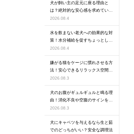
犬が飼い主の足元に座る理由と
は？絶対的な安心感を求めている
心理
2026.08.4
水を飲まない老犬への効果的な対
策！水分補給を促すちょっとした
工夫
2026.08.4
嫌がる猫をケージに慣れさせる方
法！安心できるリラックス空間の
作り方
2026.08.3
犬のお腹がギュルギュルと鳴る理
由！消化不良や空腹のサインを解
説
2026.08.3
犬にキャベツを与えるなら生と茹
でのどっちがいい？安全な調理法