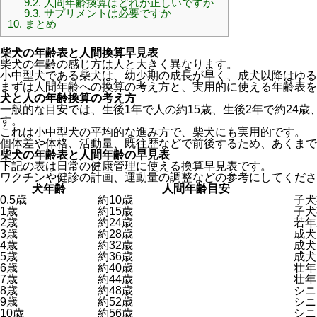
9.2.
人間年齢換算はどれが正しいですか
9.3.
サプリメントは必要ですか
10.
まとめ
柴犬の年齢表と人間換算早見表
柴犬の年齢の感じ方は人と大きく異なります。
小中型犬である柴犬は、幼少期の成長が早く、成犬以降はゆる
まずは人間年齢への換算の考え方と、実用的に使える年齢表を
犬と人の年齢換算の考え方
一般的な目安では、生後1年で人の約15歳、生後2年で約24歳
す。
これは小中型犬の平均的な進み方で、柴犬にも実用的です。
個体差や体格、活動量、既往歴などで前後するため、あくまで
柴犬の年齢表と人間年齢の早見表
下記の表は日常の健康管理に使える換算早見表です。
ワクチンや健診の計画、運動量の調整などの参考にしてくださ
犬年齢
人間年齢目安
0.5歳
約10歳
子犬
1歳
約15歳
子犬
2歳
約24歳
若年
3歳
約28歳
成犬
4歳
約32歳
成犬
5歳
約36歳
成犬
6歳
約40歳
壮年
7歳
約44歳
壮年
8歳
約48歳
シニ
9歳
約52歳
シニ
10歳
約56歳
シニ