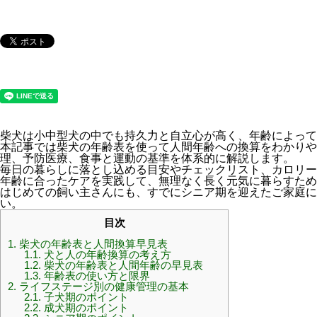
柴犬は小中型犬の中でも持久力と自立心が高く、年齢によって
本記事では柴犬の年齢表を使って人間年齢への換算をわかりや
理、予防医療、食事と運動の基準を体系的に解説します。
毎日の暮らしに落とし込める目安やチェックリスト、カロリー
年齢に合ったケアを実践して、無理なく長く元気に暮らすため
はじめての飼い主さんにも、すでにシニア期を迎えたご家庭に
い。
目次
1.
柴犬の年齢表と人間換算早見表
1.1.
犬と人の年齢換算の考え方
1.2.
柴犬の年齢表と人間年齢の早見表
1.3.
年齢表の使い方と限界
2.
ライフステージ別の健康管理の基本
2.1.
子犬期のポイント
2.2.
成犬期のポイント