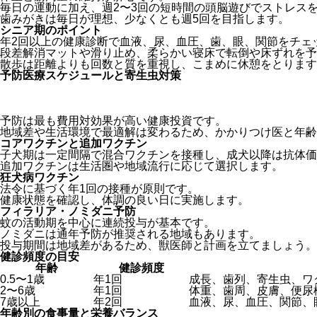
毎日の運動に加え、週2〜3回の短時間の頭脳遊びでストレス
歯みがきは毎日が理想、少なくとも週5回を目指します。
シニア期のポイント
年2回以上の健康診断で血液、尿、血圧、歯、眼、関節をチェ
段差解消マットや滑り止め、柔らかい寝床で転倒や床ずれを予
散歩は距離よりも回数と質を重視し、こまめに休憩をとります
予防医療スケジュールと寄生虫対策
予防は最も費用対効果が高い健康投資です。
地域差や生活環境で最適解は変わるため、かかりつけ医と年齢
コアワクチンと追加ワクチン
子犬期は一定間隔で混合ワクチンを接種し、成犬以降は抗体価
追加ワクチンは生活圏や地域流行に応じて選択します。
狂犬病ワクチン
法令に基づく年1回の接種が原則です。
健康状態を確認し、体調の良い日に実施します。
フィラリア・ノミダニ予防
蚊の活動期を中心に連続投与が基本です。
ノミダニは通年予防が推奨される地域もあります。
投与期間は地域差があるため、獣医師と計画を立てましょう。
健診頻度の目安
年齢
健診頻度
0.5〜1歳
年1回
成長、歯列、寄生虫、ワ
2〜6歳
年1回
体重、歯周、皮膚、便尿
7歳以上
年2回
血液、尿、血圧、関節、
年齢別の食事量と栄養バランス