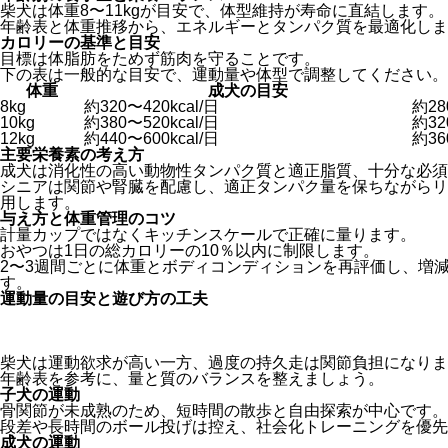
柴犬は体重8〜11kgが目安で、体型維持が寿命に直結します。
年齢表と体重推移から、エネルギーとタンパク質を最適化しま
カロリーの基準と目安
目標は体脂肪をためず筋肉を守ることです。
下の表は一般的な目安で、運動量や体型で調整してください。
体重
成犬の目安
8kg
約320〜420kcal/日
約28
10kg
約380〜520kcal/日
約32
12kg
約440〜600kcal/日
約36
主要栄養素の考え方
成犬は消化性の高い動物性タンパク質と適正脂質、十分な必須
シニアは関節や腎臓を配慮し、適正タンパク量を保ちながらリ
用します。
与え方と体重管理のコツ
計量カップではなくキッチンスケールで正確に量ります。
おやつは1日の総カロリーの10％以内に制限します。
2〜3週間ごとに体重とボディコンディションを再評価し、増
す。
運動量の目安と遊び方の工夫
柴犬は運動欲求が高い一方、過度の持久走は関節負担になりま
年齢表を参考に、量と質のバランスを整えましょう。
子犬の運動
骨関節が未成熟のため、短時間の散歩と自由探索が中心です。
段差や長時間のボール投げは控え、社会化トレーニングを優先
成犬の運動