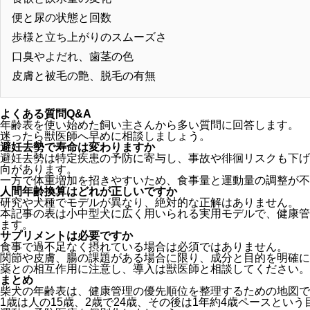
便と尿の状態と回数
歩様と立ち上がりのスムーズさ
口臭やよだれ、歯茎の色
皮膚と被毛の艶、脱毛の有無
よくある質問Q&A
年齢表を使い始めた飼い主さんから多い質問に回答します。
迷ったら獣医師へ早めに相談しましょう。
避妊去勢で寿命は変わりますか
避妊去勢は特定疾患の予防に寄与し、事故や徘徊リスクも下げ
向があります。
一方で体重増加を招きやすいため、食事量と運動量の調整が不
人間年齢換算はどれが正しいですか
研究や犬種でモデルが異なり、絶対的な正解はありません。
本記事の表は小中型犬に広く用いられる実用モデルで、健康管
ます。
サプリメントは必要ですか
食事で過不足なく摂れている場合は必須ではありません。
関節や皮膚、腸の課題がある場合に限り、成分と目的を明確に
薬との相互作用に注意し、導入は獣医師と相談してください。
まとめ
柴犬の年齢表は、健康管理の優先順位を整理するための地図で
1歳は人の15歳、2歳で24歳、その後は1年約4歳ペースとい