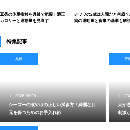
豆柴の体重推移を月齢で把握！適正
チワワの2歳は人間だと何歳？
カロリーと運動量を見直す
期の運動量と食事の基準も解
す
特集記事
品種
行
2026.08.09
20
シーズーの涙やけの正しい拭き方！綺麗な目
犬が
元を保つためのお手入れ術
刺激