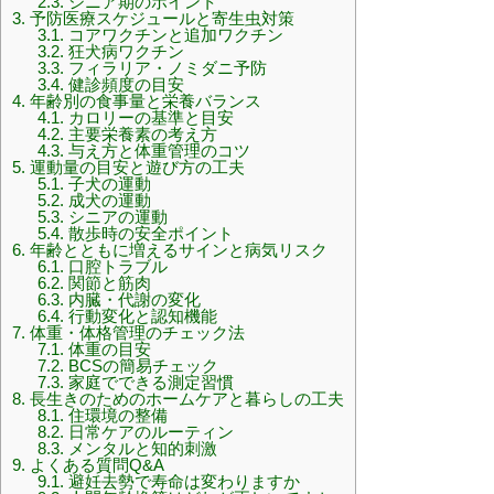
2.3.
シニア期のポイント
3.
予防医療スケジュールと寄生虫対策
3.1.
コアワクチンと追加ワクチン
3.2.
狂犬病ワクチン
3.3.
フィラリア・ノミダニ予防
3.4.
健診頻度の目安
4.
年齢別の食事量と栄養バランス
4.1.
カロリーの基準と目安
4.2.
主要栄養素の考え方
4.3.
与え方と体重管理のコツ
5.
運動量の目安と遊び方の工夫
5.1.
子犬の運動
5.2.
成犬の運動
5.3.
シニアの運動
5.4.
散歩時の安全ポイント
6.
年齢とともに増えるサインと病気リスク
6.1.
口腔トラブル
6.2.
関節と筋肉
6.3.
内臓・代謝の変化
6.4.
行動変化と認知機能
7.
体重・体格管理のチェック法
7.1.
体重の目安
7.2.
BCSの簡易チェック
7.3.
家庭でできる測定習慣
8.
長生きのためのホームケアと暮らしの工夫
8.1.
住環境の整備
8.2.
日常ケアのルーティン
8.3.
メンタルと知的刺激
9.
よくある質問Q&A
9.1.
避妊去勢で寿命は変わりますか