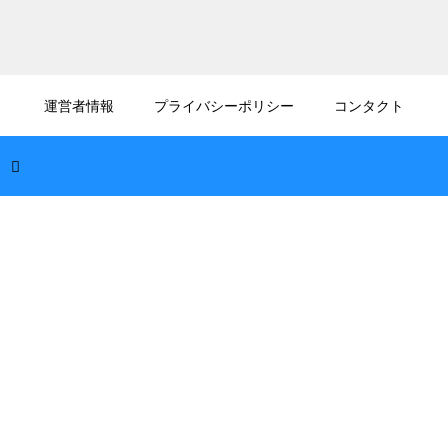
2026.08.09
犬が窓越しに吠える時の効果的な対策！外の
運営者情報
プライバシーポリシー
コンタクト
刺激から愛犬を守る環境作り
2026.08.08
犬は納豆を食べてもいい？消化に良いひきわ
りでの安全な与え方を解説
2026.08.08