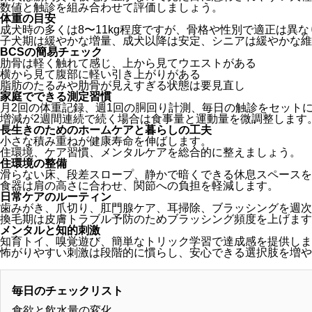
数値と触診を組み合わせて評価しましょう。
体重の目安
成犬時の多くは8〜11kg程度ですが、骨格や性別で適正は異
子犬期は緩やかな増量、成犬以降は安定、シニアは緩やかな維
BCSの簡易チェック
肋骨は軽く触れて感じ、上から見てウエストがある
横から見て腹部に軽い引き上がりがある
脂肪のたるみや肋骨が見えすぎる状態は要見直し
家庭でできる測定習慣
月2回の体重記録、週1回の胴回り計測、毎日の触診をセット
増減が2週間連続で続く場合は食事量と運動量を微調整します
長生きのためのホームケアと暮らしの工夫
小さな積み重ねが健康寿命を伸ばします。
住環境、ケア習慣、メンタルケアを総合的に整えましょう。
住環境の整備
滑らない床、段差スロープ、静かで暗くできる休息スペースを
食器は肩の高さに合わせ、関節への負担を軽減します。
日常ケアのルーティン
歯みがき、爪切り、肛門腺ケア、耳掃除、ブラッシングを週次
換毛期は皮膚トラブル予防のためブラッシング頻度を上げます
メンタルと知的刺激
知育トイ、嗅覚遊び、簡単なトリック学習で達成感を提供しま
怖がりやすい刺激は段階的に慣らし、安心できる選択肢を増や
毎日のチェックリスト
食欲と飲水量の変化