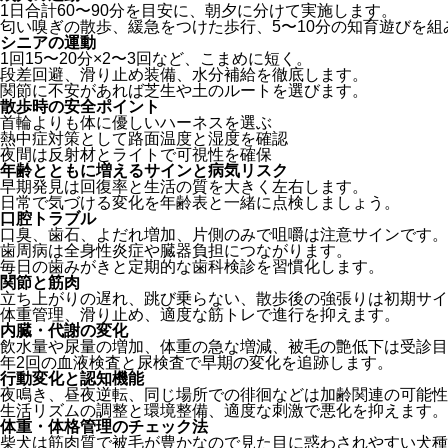
1日合計60〜90分を目安に、朝夕に分けて実施します。
匂い嗅ぎの散歩、緩急をつけた歩行、5〜10分の知育遊びを組
シニアの運動
1回15〜20分×2〜3回など、こまめに短く。
段差回避、滑り止め装備、水分補給を徹底します。
関節に不安があれば芝生や土のルートを選びます。
散歩時の安全ポイント
首輪よりも体に優しいハーネスを選ぶ
熱中症対策として路面温度と湿度を確認
夜間は反射材とライトで可視性を確保
年齢とともに増えるサインと病気リスク
早期発見は回復率と生活の質を大きく左右します。
日常で気づける変化を年齢表と一緒に点検しましょう。
口腔トラブル
口臭、歯石、よだれ増加、片側のみで咀嚼は注意サインです。
歯周病は全身性炎症や臓器負担につながります。
毎日の歯みがきと定期的な歯科検診を習慣化します。
関節と筋肉
立ち上がりの遅れ、跳び乗らない、散歩後の強張りは初期サイ
体重管理、滑り止め、適度な筋トレで進行を抑えます。
内臓・代謝の変化
飲水量や尿量の増加、体重の急な増減、被毛の艶低下は受診目
年2回の血液検査と尿検査で早期の変化を追跡します。
行動変化と認知機能
夜鳴き、昼夜逆転、同じ場所での徘徊などは加齢関連の可能性
生活リズムの調整と環境整備、適度な刺激で悪化を抑えます。
体重・体格管理のチェック法
柴犬は筋肉質で被毛が豊かなので見た目に惑わされやすい犬種