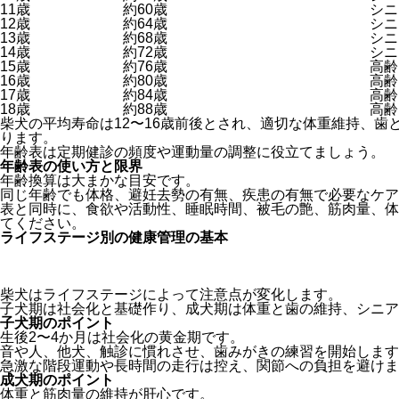
11歳
約60歳
シニ
12歳
約64歳
シニ
13歳
約68歳
シニ
14歳
約72歳
シニ
15歳
約76歳
高齢
16歳
約80歳
高齢
17歳
約84歳
高齢
18歳
約88歳
高齢
柴犬の平均寿命は12〜16歳前後とされ、適切な体重維持、歯
ります。
年齢表は定期健診の頻度や運動量の調整に役立てましょう。
年齢表の使い方と限界
年齢換算は大まかな目安です。
同じ年齢でも体格、避妊去勢の有無、疾患の有無で必要なケア
表と同時に、食欲や活動性、睡眠時間、被毛の艶、筋肉量、体
てください。
ライフステージ別の健康管理の基本
柴犬はライフステージによって注意点が変化します。
子犬期は社会化と基礎作り、成犬期は体重と歯の維持、シニア
子犬期のポイント
生後2〜4か月は社会化の黄金期です。
音や人、他犬、触診に慣れさせ、歯みがきの練習を開始します
急激な階段運動や長時間の走行は控え、関節への負担を避けま
成犬期のポイント
体重と筋肉量の維持が肝心です。