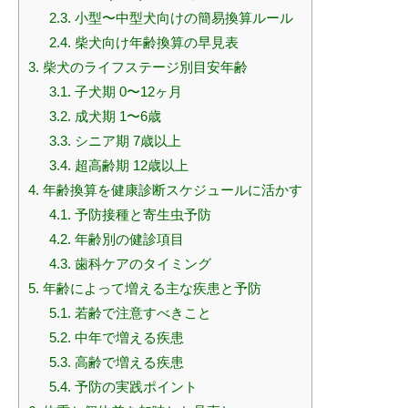
2.3.
小型〜中型犬向けの簡易換算ルール
2.4.
柴犬向け年齢換算の早見表
3.
柴犬のライフステージ別目安年齢
3.1.
子犬期 0〜12ヶ月
3.2.
成犬期 1〜6歳
3.3.
シニア期 7歳以上
3.4.
超高齢期 12歳以上
4.
年齢換算を健康診断スケジュールに活かす
4.1.
予防接種と寄生虫予防
4.2.
年齢別の健診項目
4.3.
歯科ケアのタイミング
5.
年齢によって増える主な疾患と予防
5.1.
若齢で注意すべきこと
5.2.
中年で増える疾患
5.3.
高齢で増える疾患
5.4.
予防の実践ポイント