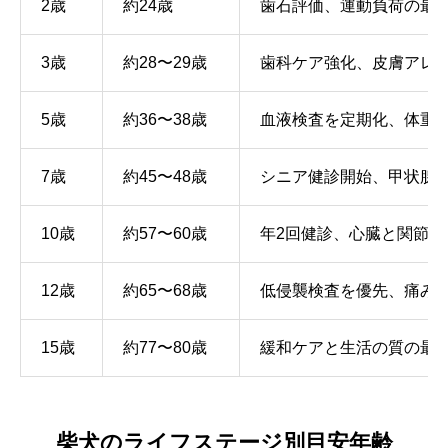
2歳
約24歳
歯石評価、運動負荷の最
3歳
約28〜29歳
歯科ケア強化、皮膚アレ
5歳
約36〜38歳
血液検査を定期化、体重
7歳
約45〜48歳
シニア健診開始、甲状腺
10歳
約57〜60歳
年2回健診、心臓と関節の
12歳
約65〜68歳
低侵襲検査を優先、痛み
15歳
約77〜80歳
緩和ケアと生活の質の最
柴犬のライフステージ別目安年齢