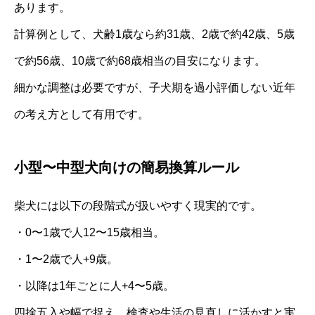
あります。
計算例として、犬齢1歳なら約31歳、2歳で約42歳、5歳
で約56歳、10歳で約68歳相当の目安になります。
細かな調整は必要ですが、子犬期を過小評価しない近年
の考え方として有用です。
小型〜中型犬向けの簡易換算ルール
柴犬には以下の段階式が扱いやすく現実的です。
・0〜1歳で人12〜15歳相当。
・1〜2歳で人+9歳。
・以降は1年ごとに人+4〜5歳。
四捨五入や幅で捉え、検査や生活の見直しに活かすと実