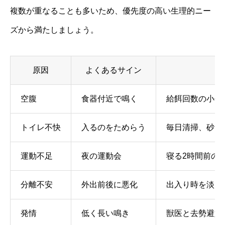
複数が重なることも多いため、優先度の高い生理的ニー
ズから満たしましょう。
原因
よくあるサイン
空腹
食器付近で鳴く
給餌回数の小分
トイレ不快
入るのをためらう
毎日清掃、砂と
運動不足
夜の運動会
寝る2時間前の狩
分離不安
外出前後に悪化
出入り時を淡々
発情
低く長い鳴き
獣医と去勢避妊