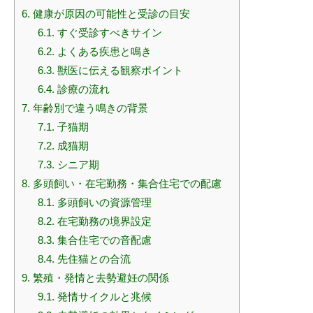
6.
健康が原因の可能性と受診の目安
6.1.
すぐ受診すべきサイン
6.2.
よくある疾患と鳴き
6.3.
獣医に伝える観察ポイント
6.4.
診療の流れ
7.
年齢別で違う鳴きの背景
7.1.
子猫期
7.2.
成猫期
7.3.
シニア期
8.
多頭飼い・在宅勤務・集合住宅での配慮
8.1.
多頭飼いの資源管理
8.2.
在宅勤務の境界設定
8.3.
集合住宅での音配慮
8.4.
先住猫との合流
9.
繁殖・発情と去勢避妊の関係
9.1.
発情サイクルと兆候